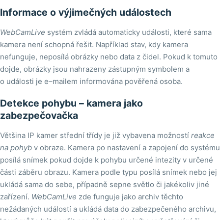
Informace o výjimečných událostech
WebCamLive
systém zvládá automaticky události, které sama
kamera není schopná řešit. Například stav, kdy kamera
nefunguje, neposílá obrázky nebo data z čidel. Pokud k tomuto
dojde, obrázky jsou nahrazeny zástupným symbolem a
o události je e–mailem informována pověřená osoba.
Detekce pohybu – kamera jako
zabezpečovačka
Většina IP kamer střední třídy je již vybavena možností
reakce
na pohyb
v obraze. Kamera po nastavení a zapojení do systému
posílá snímek pokud dojde k pohybu určené intezity v určené
části záběru obrazu. Kamera podle typu posílá snímek nebo jej
ukládá sama do sebe, případně sepne světlo či jakékoliv jiné
zařízení.
WebCamLive
zde funguje jako archiv těchto
nežádaných událostí a ukládá data do zabezpečeného archivu,