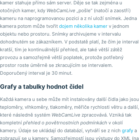
kamer stahuje přímo sám server. Děje se tak zejména u
otočných kamer, kdy
WebCamLive
„pošle” (natočí a zaostří)
kameru na naprogramovanou pozici a z ní uloží snímek. Jedna
kamera potom může tvořit
dojem několika kamer
v jednom
objektu nebo prostoru. Snímky archivujeme v intervalu
dohodnutém se zákazníkem. V podstatě platí, že čím je interval
kratší, tím je kontinuálnější přehled, ale také větší zátěž
provozu a samozřejmě větší poplatek, protože potřebný
prostor roste úměrně se zkracujícím se intervalem.
Doporučený interval je 30 minut.
Grafy a tabulky hodnot čidel
Každá kamera u sebe může mít instalovány další čidla jako jsou
teploměry, vlhkoměry, tlakoměry, měřiče rychlosti větru a další,
které následně systém
WebCamLive
zpracovává. Vzniká tak
kompletní
přehled o povětrnostních podmínkách
v okolí
kamery. Údaje se ukládají do databází, vytváří se z nich
grafy
a
zobrazují se u kamery. Samozřejmostí jsou výstupy do XML (na