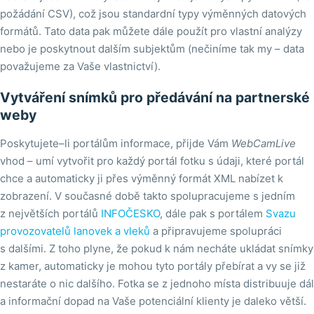
požádání CSV), což jsou standardní typy výměnných datových
formátů. Tato data pak můžete dále použít pro vlastní analýzy
nebo je poskytnout dalším subjektům (nečiníme tak my – data
považujeme za Vaše vlastnictví).
Vytváření snímků pro předávání na partnerské
weby
Poskytujete–li portálům informace, přijde Vám
WebCamLive
vhod – umí vytvořit pro každý portál fotku s údaji, které portál
chce a automaticky ji přes výměnný formát XML nabízet k
zobrazení. V současné době takto spolupracujeme s jedním
z největších portálů
INFOČESKO
, dále pak s portálem
Svazu
provozovatelů lanovek a vleků
a připravujeme spolupráci
s dalšími. Z toho plyne, že pokud k nám necháte ukládat snímky
z kamer, automaticky je mohou tyto portály přebírat a vy se již
nestaráte o nic dalšího. Fotka se z jednoho místa distribuuje dál
a informační dopad na Vaše potenciální klienty je daleko větší.