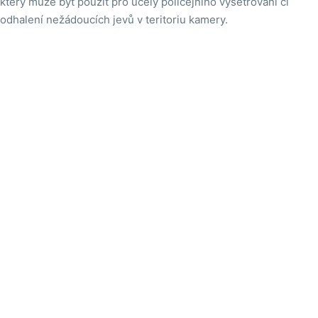
který může být použit pro účely policejního vyšetřování či
odhalení nežádoucích jevů v teritoriu kamery.