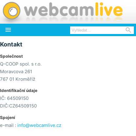


Kontakt
Společnost
Q-COOP spol. s r.o.
Moravcova 261
767 01 Kroměříž
Identifikační údaje
IČ: 64509150
DIČ:CZ64509150
Spojení
e-mail :
info@webcamlive.cz