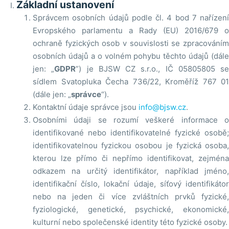
Základní ustanovení
Správcem osobních údajů podle čl. 4 bod 7 nařízení
Evropského parlamentu a Rady (EU) 2016/679 o
ochraně fyzických osob v souvislosti se zpracováním
osobních údajů a o volném pohybu těchto údajů (dále
jen: „
GDPR
”) je BJSW CZ s.r.o., IČ 05805805 se
sídlem Svatopluka Čecha 736/22, Kroměříž 767 01
(dále jen: „
správce
“).
Kontaktní údaje správce jsou
info@bjsw.cz
.
Osobními údaji se rozumí veškeré informace o
identifikované nebo identifikovatelné fyzické osobě;
identifikovatelnou fyzickou osobou je fyzická osoba,
kterou lze přímo či nepřímo identifikovat, zejména
odkazem na určitý identifikátor, například jméno,
identifikační číslo, lokační údaje, síťový identifikátor
nebo na jeden či více zvláštních prvků fyzické,
fyziologické, genetické, psychické, ekonomické,
kulturní nebo společenské identity této fyzické osoby.