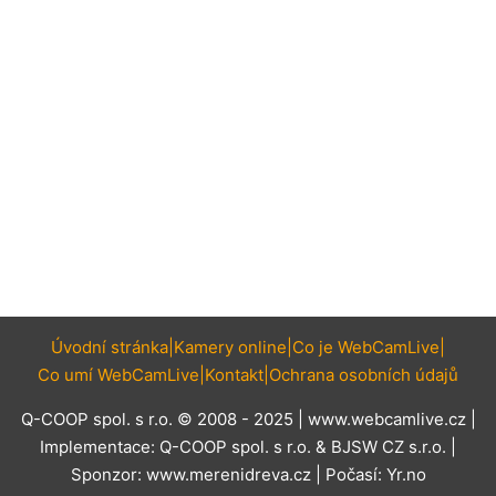
Úvodní stránka
Kamery online
Co je WebCamLive
Co umí WebCamLive
Kontakt
Ochrana osobních údajů
Q-COOP spol. s r.o. © 2008 - 2025 |
www.webcamlive.cz
|
Implementace:
Q-COOP spol. s r.o.
&
BJSW CZ s.r.o.
|
Sponzor:
www.merenidreva.cz
| Počasí:
Yr.no