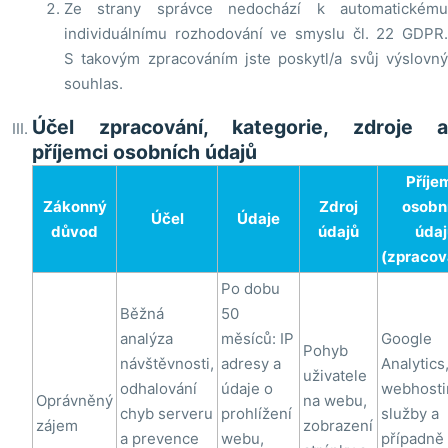
Ze strany správce nedochází k automatickému
individuálnímu rozhodování ve smyslu čl. 22 GDPR.
S takovým zpracováním jste poskytl/a svůj výslovný
souhlas.
Účel zpracování, kategorie, zdroje a
příjemci osobních údajů
Příje
Zákonný
Zdroj
osobn
Účel
Údaje
důvod
údajů
údaj
(zpracov
Po dobu
Běžná
50
analýza
měsíců: IP
Google
Pohyb
návštěvnosti,
adresy a
Analytics
uživatele
odhalování
údaje o
webhost
Oprávněný
na webu,
chyb serveru
prohlížení
služby a
zájem
zobrazení
a prevence
webu,
případně 