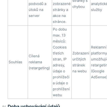
stránky s
podvodů a
zobrazené
analytick
chybou
útoků na
stránky a
služby
server
akce na
stránce.
Po dobu
max. 13
měsíců:
Cookies
Reklamní
třetích
Zobrazení
platformy
Cílená
stran, IP
určitých
umožňují
Souhlas
reklama
adresy,
stránek
retargeti
(retargeting)
údaje o
na webu
(Google
prohlížeči
AdSense
a údaje o
prohlížení
webu
Doba uchovávání údajů