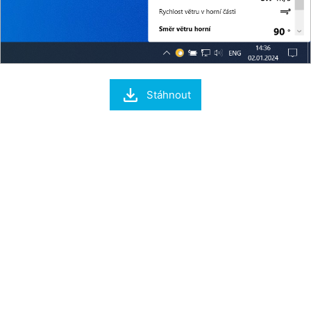

Stáhnout