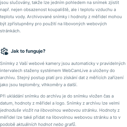
jsou slučovány, takže lze jedním pohledem na snímek zjistit
např. nejen obsazenost koupaliště, ale i teplotu vzduchu a
teplotu vody. Archivované snímky i hodnoty z měřidel mohou
být zpřístupněny pro použití na libovoných webových
stránkách.

Jak to funguje?
Snímky z Vaší webové kamery jsou automaticky v pravidelných
intervalech staženy systémem WebCamLive a uloženy do
archívu. Stejný postup platí pro získání dat z měřících zařízení
jako jsou teploměry, vlhkoměry a další.
Při ukládání snímku do archívu je do snímku vložen čas a
datum, hodnoty z měřidel a logo. Snímky z archívu lze velmi
jednoduše vložit na libovolnou webovou stránku
. Hodnoty z
měřidel lze také přidat na libovolnou webovou stránku a to v
podobě
aktuálních hodnot nebo grafů
.