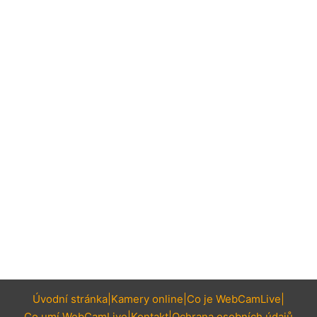
Úvodní stránka
Kamery online
Co je WebCamLive
Co umí WebCamLive
Kontakt
Ochrana osobních údajů