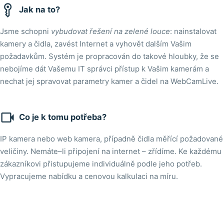

Jak na to?
Jsme schopni
vybudovat řešení na zelené louce
: nainstalovat
kamery a čidla, zavést Internet a vyhovět dalším Vašim
požadavkům. Systém je propracován do takové hloubky, že se
nebojíme dát Vašemu IT správci přístup k Vašim kamerám a
nechat jej spravovat parametry kamer a čidel na WebCamLive.

Co je k tomu potřeba?
IP kamera nebo web kamera, případně čidla měřící požadované
veličiny. Nemáte–li připojení na internet – zřídíme. Ke každému
zákazníkovi přistupujeme individuálně podle jeho potřeb.
Vypracujeme nabídku a cenovou kalkulaci na míru.