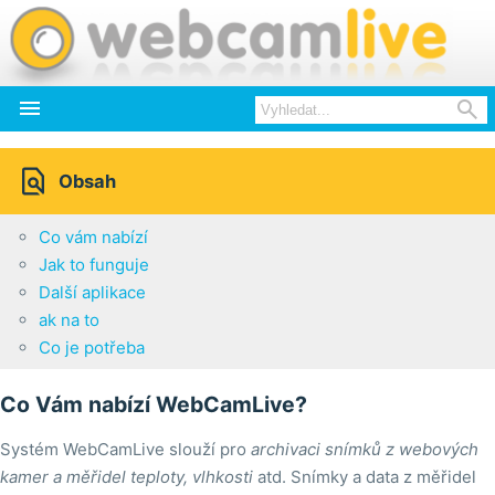



Obsah
Co vám nabízí
Jak to funguje
Další aplikace
ak na to
Co je potřeba
Co Vám nabízí WebCamLive?
Systém WebCamLive slouží pro
archivaci snímků z webových
kamer a měřidel teploty, vlhkosti
atd. Snímky a data z měřidel