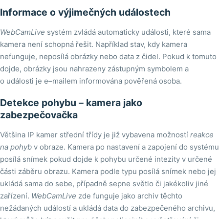
Informace o výjimečných událostech
WebCamLive
systém zvládá automaticky události, které sama
kamera není schopná řešit. Například stav, kdy kamera
nefunguje, neposílá obrázky nebo data z čidel. Pokud k tomuto
dojde, obrázky jsou nahrazeny zástupným symbolem a
o události je e–mailem informována pověřená osoba.
Detekce pohybu – kamera jako
zabezpečovačka
Většina IP kamer střední třídy je již vybavena možností
reakce
na pohyb
v obraze. Kamera po nastavení a zapojení do systému
posílá snímek pokud dojde k pohybu určené intezity v určené
části záběru obrazu. Kamera podle typu posílá snímek nebo jej
ukládá sama do sebe, případně sepne světlo či jakékoliv jiné
zařízení.
WebCamLive
zde funguje jako archiv těchto
nežádaných událostí a ukládá data do zabezpečeného archivu,