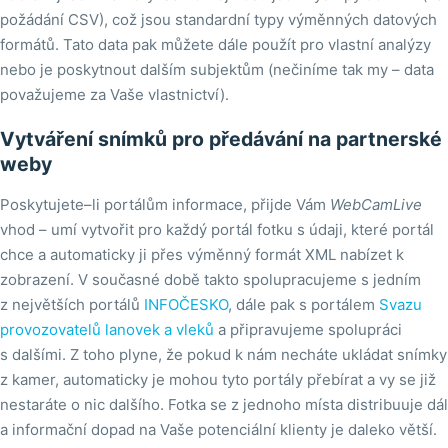
požádání CSV), což jsou standardní typy výměnných datových
formátů. Tato data pak můžete dále použít pro vlastní analýzy
nebo je poskytnout dalším subjektům (nečiníme tak my – data
považujeme za Vaše vlastnictví).
Vytváření snímků pro předávání na partnerské
weby
Poskytujete–li portálům informace, přijde Vám
WebCamLive
vhod – umí vytvořit pro každý portál fotku s údaji, které portál
chce a automaticky ji přes výměnný formát XML nabízet k
zobrazení. V současné době takto spolupracujeme s jedním
z největších portálů
INFOČESKO
, dále pak s portálem
Svazu
provozovatelů lanovek a vleků
a připravujeme spolupráci
s dalšími. Z toho plyne, že pokud k nám necháte ukládat snímky
z kamer, automaticky je mohou tyto portály přebírat a vy se již
nestaráte o nic dalšího. Fotka se z jednoho místa distribuuje dál
a informační dopad na Vaše potenciální klienty je daleko větší.