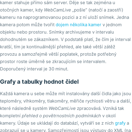
kamer stahuje přímo sám server. Děje se tak zejména u
otočných kamer, kdy
WebCamLive
„pošle” (natočí a zaostří)
kameru na naprogramovanou pozici a z ní uloží snímek. Jedna
kamera potom může tvořit
dojem několika kamer
v jednom
objektu nebo prostoru. Snímky archivujeme v intervalu
dohodnutém se zákazníkem. V podstatě platí, že čím je interval
kratší, tím je kontinuálnější přehled, ale také větší zátěž
provozu a samozřejmě větší poplatek, protože potřebný
prostor roste úměrně se zkracujícím se intervalem.
Doporučený interval je 30 minut.
Grafy a tabulky hodnot čidel
Každá kamera u sebe může mít instalovány další čidla jako jsou
teploměry, vlhkoměry, tlakoměry, měřiče rychlosti větru a další,
které následně systém
WebCamLive
zpracovává. Vzniká tak
kompletní
přehled o povětrnostních podmínkách
v okolí
kamery. Údaje se ukládají do databází, vytváří se z nich
grafy
a
zobrazují se u kamery. Samozřejmostí jsou výstupy do XML (na