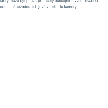
který může být použit pro účely policejního vyšetřování či
odhalení nežádoucích jevů v teritoriu kamery.