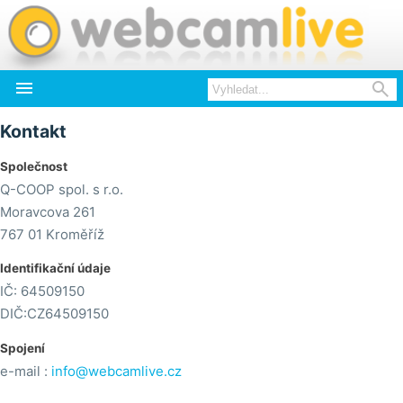


Kontakt
Společnost
Q-COOP spol. s r.o.
Moravcova 261
767 01 Kroměříž
Identifikační údaje
IČ: 64509150
DIČ:CZ64509150
Spojení
e-mail :
info@webcamlive.cz