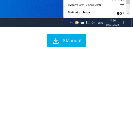

Stáhnout