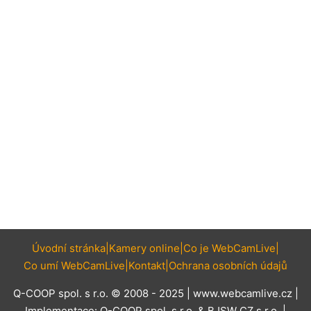
Úvodní stránka
Kamery online
Co je WebCamLive
Co umí WebCamLive
Kontakt
Ochrana osobních údajů
Q-COOP spol. s r.o. © 2008 - 2025 |
www.webcamlive.cz
|
Implementace:
Q-COOP spol. s r.o.
&
BJSW CZ s.r.o.
|