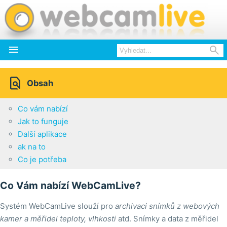



Obsah
Co vám nabízí
Jak to funguje
Další aplikace
ak na to
Co je potřeba
Co Vám nabízí WebCamLive?
Systém WebCamLive slouží pro
archivaci snímků z webových
kamer a měřidel teploty, vlhkosti
atd. Snímky a data z měřidel