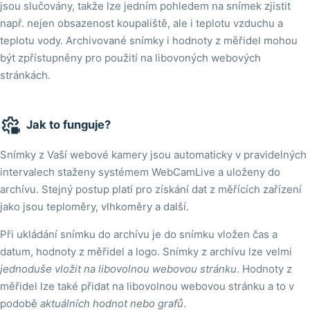
jsou slučovány, takže lze jedním pohledem na snímek zjistit
např. nejen obsazenost koupaliště, ale i teplotu vzduchu a
teplotu vody. Archivované snímky i hodnoty z měřidel mohou
být zpřístupněny pro použití na libovoných webových
stránkách.

Jak to funguje?
Snímky z Vaší webové kamery jsou automaticky v pravidelných
intervalech staženy systémem WebCamLive a uloženy do
archívu. Stejný postup platí pro získání dat z měřících zařízení
jako jsou teploměry, vlhkoměry a další.
Při ukládání snímku do archívu je do snímku vložen čas a
datum, hodnoty z měřidel a logo. Snímky z archívu lze velmi
jednoduše vložit na libovolnou webovou stránku
. Hodnoty z
měřidel lze také přidat na libovolnou webovou stránku a to v
podobě
aktuálních hodnot nebo grafů
.