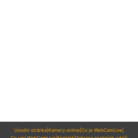
Úvodní stránka
Kamery online
Co je WebCamLive
Co umí WebCamLive
Kontakt
Ochrana osobních údajů