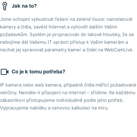

Jak na to?
Jsme schopni
vybudovat řešení na zelené louce
: nainstalovat
kamery a čidla, zavést Internet a vyhovět dalším Vašim
požadavkům. Systém je propracován do takové hloubky, že se
nebojíme dát Vašemu IT správci přístup k Vašim kamerám a
nechat jej spravovat parametry kamer a čidel na WebCamLive.

Co je k tomu potřeba?
IP kamera nebo web kamera, případně čidla měřící požadované
veličiny. Nemáte–li připojení na internet – zřídíme. Ke každému
zákazníkovi přistupujeme individuálně podle jeho potřeb.
Vypracujeme nabídku a cenovou kalkulaci na míru.