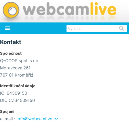


Kontakt
Společnost
Q-COOP spol. s r.o.
Moravcova 261
767 01 Kroměříž
Identifikační údaje
IČ: 64509150
DIČ:CZ64509150
Spojení
e-mail :
info@webcamlive.cz