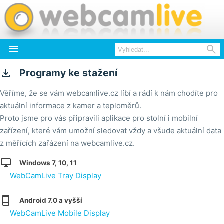



Programy ke stažení
Věříme, že se vám webcamlive.cz líbí a rádí k nám chodíte pro
aktuální informace z kamer a teploměrů.
Proto jsme pro vás připravili aplikace pro stolní i mobilní
zařízení, které vám umožní sledovat vždy a všude aktuální data
z měřících zařázení na webcamlive.cz.

Windows 7, 10, 11
WebCamLive Tray Display

Android 7.0 a vyšší
WebCamLive Mobile Display