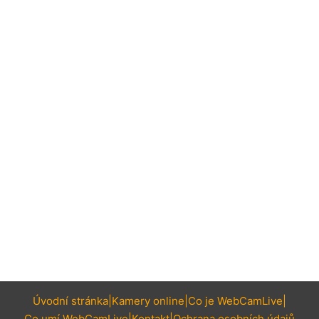
Úvodní stránka
Kamery online
Co je WebCamLive
Co umí WebCamLive
Kontakt
Ochrana osobních údajů