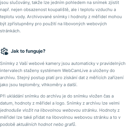
jsou slučovány, takže lze jedním pohledem na snímek zjistit
např. nejen obsazenost koupaliště, ale i teplotu vzduchu a
teplotu vody. Archivované snímky i hodnoty z měřidel mohou
být zpřístupněny pro použití na libovoných webových
stránkách.

Jak to funguje?
Snímky z Vaší webové kamery jsou automaticky v pravidelných
intervalech staženy systémem WebCamLive a uloženy do
archívu. Stejný postup platí pro získání dat z měřících zařízení
jako jsou teploměry, vlhkoměry a další.
Při ukládání snímku do archívu je do snímku vložen čas a
datum, hodnoty z měřidel a logo. Snímky z archívu lze velmi
jednoduše vložit na libovolnou webovou stránku
. Hodnoty z
měřidel lze také přidat na libovolnou webovou stránku a to v
podobě
aktuálních hodnot nebo grafů
.