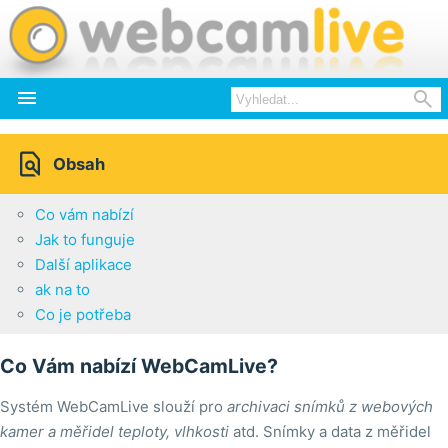



Obsah
Co vám nabízí
Jak to funguje
Další aplikace
ak na to
Co je potřeba
Co Vám nabízí WebCamLive?
Systém WebCamLive slouží pro
archivaci snímků z webových
kamer a měřidel teploty, vlhkosti
atd. Snímky a data z měřidel