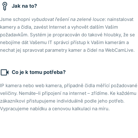

Jak na to?
Jsme schopni
vybudovat řešení na zelené louce
: nainstalovat
kamery a čidla, zavést Internet a vyhovět dalším Vašim
požadavkům. Systém je propracován do takové hloubky, že se
nebojíme dát Vašemu IT správci přístup k Vašim kamerám a
nechat jej spravovat parametry kamer a čidel na WebCamLive.

Co je k tomu potřeba?
IP kamera nebo web kamera, případně čidla měřící požadované
veličiny. Nemáte–li připojení na internet – zřídíme. Ke každému
zákazníkovi přistupujeme individuálně podle jeho potřeb.
Vypracujeme nabídku a cenovou kalkulaci na míru.