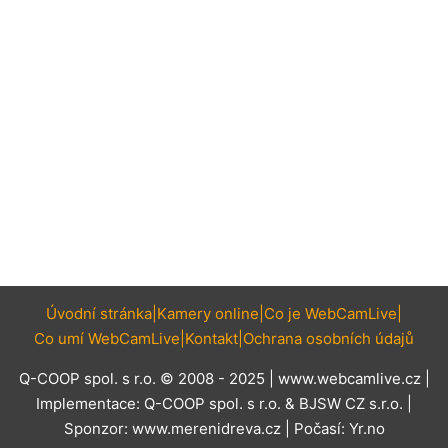
Úvodní stránka
Kamery online
Co je WebCamLive
Co umí WebCamLive
Kontakt
Ochrana osobních údajů
Q-COOP spol. s r.o. © 2008 - 2025 |
www.webcamlive.cz
|
Implementace:
Q-COOP spol. s r.o.
&
BJSW CZ s.r.o.
|
Sponzor:
www.merenidreva.cz
| Počasí:
Yr.no