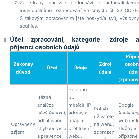
Ze strany správce nedochází k automatickému
individuálnímu rozhodování ve smyslu čl. 22 GDPR.
S takovým zpracováním jste poskytl/a svůj výslovný
souhlas.
Účel zpracování, kategorie, zdroje a
příjemci osobních údajů
Příje
Zákonný
Zdroj
osobn
Účel
Údaje
důvod
údajů
údaj
(zpracov
Po dobu
Běžná
50
analýza
měsíců: IP
Google
Pohyb
návštěvnosti,
adresy a
Analytics
uživatele
odhalování
údaje o
webhost
Oprávněný
na webu,
chyb serveru
prohlížení
služby a
zájem
zobrazení
a prevence
webu,
případně 