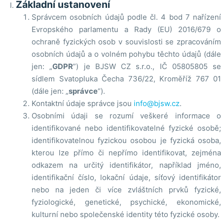
Základní ustanovení
Správcem osobních údajů podle čl. 4 bod 7 nařízení
Evropského parlamentu a Rady (EU) 2016/679 o
ochraně fyzických osob v souvislosti se zpracováním
osobních údajů a o volném pohybu těchto údajů (dále
jen: „
GDPR
”) je BJSW CZ s.r.o., IČ 05805805 se
sídlem Svatopluka Čecha 736/22, Kroměříž 767 01
(dále jen: „
správce
“).
Kontaktní údaje správce jsou
info@bjsw.cz
.
Osobními údaji se rozumí veškeré informace o
identifikované nebo identifikovatelné fyzické osobě;
identifikovatelnou fyzickou osobou je fyzická osoba,
kterou lze přímo či nepřímo identifikovat, zejména
odkazem na určitý identifikátor, například jméno,
identifikační číslo, lokační údaje, síťový identifikátor
nebo na jeden či více zvláštních prvků fyzické,
fyziologické, genetické, psychické, ekonomické,
kulturní nebo společenské identity této fyzické osoby.