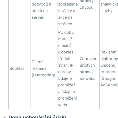
stránky s
podvodů a
zobrazené
analytick
chybou
útoků na
stránky a
služby
server
akce na
stránce.
Po dobu
max. 13
měsíců:
Cookies
Reklamní
třetích
Zobrazení
platformy
Cílená
stran, IP
určitých
umožňují
Souhlas
reklama
adresy,
stránek
retargeti
(retargeting)
údaje o
na webu
(Google
prohlížeči
AdSense
a údaje o
prohlížení
webu
Doba uchovávání údajů