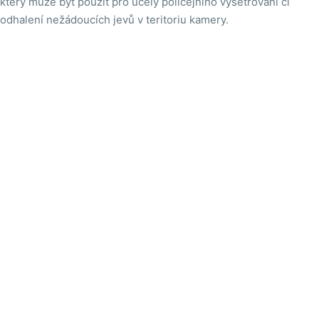
který může být použit pro účely policejního vyšetřování či
odhalení nežádoucích jevů v teritoriu kamery.