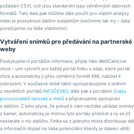
požádání CSV), což jsou standardní typy výměnných datových
formátů. Tato data pak můžete dále použít pro vlastní analýzy
nebo je poskytnout dalším subjektům (nečiníme tak my – data
považujeme za Vaše vlastnictví).
Vytváření snímků pro předávání na partnerské
weby
Poskytujete–li portálům informace, přijde Vám
WebCamLive
vhod – umí vytvořit pro každý portál fotku s údaji, které portál
chce a automaticky ji přes výměnný formát XML nabízet k
zobrazení. V současné době takto spolupracujeme s jedním
z největších portálů
INFOČESKO
, dále pak s portálem
Svazu
provozovatelů lanovek a vleků
a připravujeme spolupráci
s dalšími. Z toho plyne, že pokud k nám necháte ukládat snímky
z kamer, automaticky je mohou tyto portály přebírat a vy se již
nestaráte o nic dalšího. Fotka se z jednoho místa distribuuje dál
a informační dopad na Vaše potenciální klienty je daleko větší.