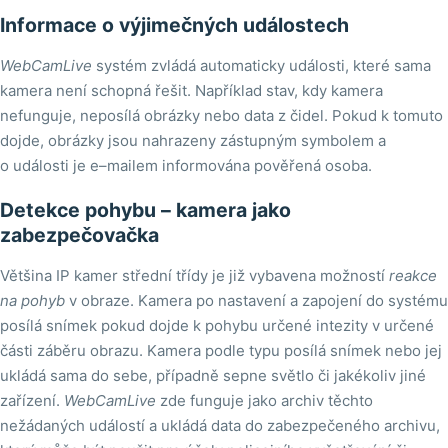
Informace o výjimečných událostech
WebCamLive
systém zvládá automaticky události, které sama
kamera není schopná řešit. Například stav, kdy kamera
nefunguje, neposílá obrázky nebo data z čidel. Pokud k tomuto
dojde, obrázky jsou nahrazeny zástupným symbolem a
o události je e–mailem informována pověřená osoba.
Detekce pohybu – kamera jako
zabezpečovačka
Většina IP kamer střední třídy je již vybavena možností
reakce
na pohyb
v obraze. Kamera po nastavení a zapojení do systému
posílá snímek pokud dojde k pohybu určené intezity v určené
části záběru obrazu. Kamera podle typu posílá snímek nebo jej
ukládá sama do sebe, případně sepne světlo či jakékoliv jiné
zařízení.
WebCamLive
zde funguje jako archiv těchto
nežádaných událostí a ukládá data do zabezpečeného archivu,