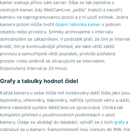
kamer stahuje přímo sám server. Děje se tak zejména u
otočných kamer, kdy
WebCamLive
„pošle” (natočí a zaostří)
kameru na naprogramovanou pozici a z ní uloží snímek. Jedna
kamera potom může tvořit
dojem několika kamer
v jednom
objektu nebo prostoru. Snímky archivujeme v intervalu
dohodnutém se zákazníkem. V podstatě platí, že čím je interval
kratší, tím je kontinuálnější přehled, ale také větší zátěž
provozu a samozřejmě větší poplatek, protože potřebný
prostor roste úměrně se zkracujícím se intervalem.
Doporučený interval je 30 minut.
Grafy a tabulky hodnot čidel
Každá kamera u sebe může mít instalovány další čidla jako jsou
teploměry, vlhkoměry, tlakoměry, měřiče rychlosti větru a další,
které následně systém
WebCamLive
zpracovává. Vzniká tak
kompletní
přehled o povětrnostních podmínkách
v okolí
kamery. Údaje se ukládají do databází, vytváří se z nich
grafy
a
zobrazují se u kamery. Samozřejmostí jsou výstupy do XML (na