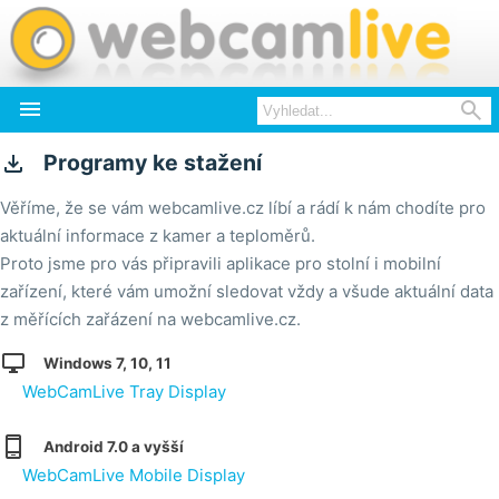



Programy ke stažení
Věříme, že se vám webcamlive.cz líbí a rádí k nám chodíte pro
aktuální informace z kamer a teploměrů.
Proto jsme pro vás připravili aplikace pro stolní i mobilní
zařízení, které vám umožní sledovat vždy a všude aktuální data
z měřících zařázení na webcamlive.cz.

Windows 7, 10, 11
WebCamLive Tray Display

Android 7.0 a vyšší
WebCamLive Mobile Display