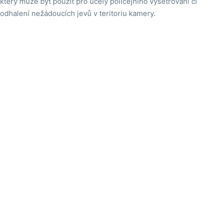
který může být použit pro účely policejního vyšetřování či
odhalení nežádoucích jevů v teritoriu kamery.