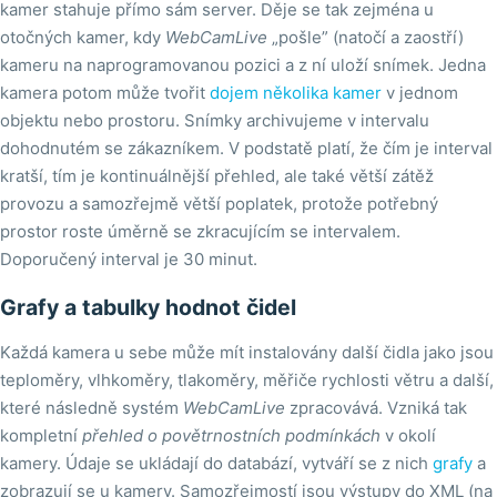
kamer stahuje přímo sám server. Děje se tak zejména u
otočných kamer, kdy
WebCamLive
„pošle” (natočí a zaostří)
kameru na naprogramovanou pozici a z ní uloží snímek. Jedna
kamera potom může tvořit
dojem několika kamer
v jednom
objektu nebo prostoru. Snímky archivujeme v intervalu
dohodnutém se zákazníkem. V podstatě platí, že čím je interval
kratší, tím je kontinuálnější přehled, ale také větší zátěž
provozu a samozřejmě větší poplatek, protože potřebný
prostor roste úměrně se zkracujícím se intervalem.
Doporučený interval je 30 minut.
Grafy a tabulky hodnot čidel
Každá kamera u sebe může mít instalovány další čidla jako jsou
teploměry, vlhkoměry, tlakoměry, měřiče rychlosti větru a další,
které následně systém
WebCamLive
zpracovává. Vzniká tak
kompletní
přehled o povětrnostních podmínkách
v okolí
kamery. Údaje se ukládají do databází, vytváří se z nich
grafy
a
zobrazují se u kamery. Samozřejmostí jsou výstupy do XML (na