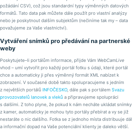
požádání CSV), což jsou standardní typy výměnných datových
formátů. Tato data pak můžete dále použít pro vlastní analýzy
nebo je poskytnout dalším subjektům (nečiníme tak my – data
považujeme za Vaše vlastnictví).
Vytváření snímků pro předávání na partnerské
weby
Poskytujete–li portálům informace, přijde Vám
WebCamLive
vhod – umí vytvořit pro každý portál fotku s údaji, které portál
chce a automaticky ji přes výměnný formát XML nabízet k
zobrazení. V současné době takto spolupracujeme s jedním
z největších portálů
INFOČESKO
, dále pak s portálem
Svazu
provozovatelů lanovek a vleků
a připravujeme spolupráci
s dalšími. Z toho plyne, že pokud k nám necháte ukládat snímky
z kamer, automaticky je mohou tyto portály přebírat a vy se již
nestaráte o nic dalšího. Fotka se z jednoho místa distribuuje dál
a informační dopad na Vaše potenciální klienty je daleko větší.