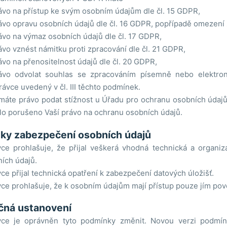
ávo na přístup ke svým osobním údajům dle čl. 15 GDPR,
ávo opravu osobních údajů dle čl. 16 GDPR, popřípadě omezení 
ávo na výmaz osobních údajů dle čl. 17 GDPR,
ávo vznést námitku proti zpracování dle čl. 21 GDPR,
ávo na přenositelnost údajů dle čl. 20 GDPR,
ávo odvolat souhlas se zpracováním písemně nebo elektro
rávce uvedený v čl. III těchto podmínek.
máte právo podat stížnost u Úřadu pro ochranu osobních údajů
lo porušeno Vaší právo na ochranu osobních údajů.
ky zabezpečení osobních údajů
ce prohlašuje, že přijal veškerá vhodná technická a organiz
ích údajů.
ce přijal technická opatření k zabezpečení datových úložišť.
ce prohlašuje, že k osobním údajům mají přístup pouze jím po
čná ustanovení
vce je oprávněn tyto podmínky změnit. Novou verzi podmí