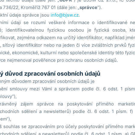
 736/22, Kroměříž 767 01 (dále jen: „
správce
“).
ktní údaje správce jsou
info@bjsw.cz
.
ími údaji se rozumí veškeré informace o identifikované neb
ě; identifikovatelnou fyzickou osobou je fyzická osoba, k
ifikovat, zejména odkazem na určitý identifikátor, například jméno
, síťový identifikátor nebo na jeden či více zvláštních prvků fyz
ické, ekonomické, kulturní nebo společenské identity této fyzi
ce nejmenoval pověřence pro ochranu osobních údajů.
ý důvod zpracování osobních údajů
ným důvodem zpracování osobních údajů je
nění smlouvy mezi Vámi a správcem podle čl. 6 odst. 1 písm
louvy“),
rávněný zájem správce na poskytování přímého marketin
chodních sdělení a newsletterů) podle čl. 6 odst. 1 písm. f
jem“),
š souhlas se zpracováním pro účely poskytování přímého marke
chodních sdělení a newsletterů) podle čl. 6 odst. 1 písm. a) G