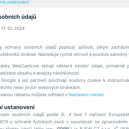
ná ustanovení
sobních údajů
 17. 01. 2024
y ochrany osobních údajů popisují způsob, jakým zachází
vštěvníků stránek. Následuje rychlé shrnutí a posléze samotný t
ánky WebCamLive sbírají některé osobní údaje, primárně
tizace obsahu a analýzy návštěvnosti.
Google a její partneři používají soubory cookie k zobrazová
těchto nebo jiných webových stránkách.
ovanou reklamu můžete odhlásit v
Nastavení reklam
.
í ustanovení
vcem osobních údajů podle čl. 4 bod 7 nařízení Evropské
679 o ochraně fyzických osob v souvislosti se zpracováním
u těchto údajů (dále jen: „
GDPR
”) je BJSW CZ s.r.o., IČ 05