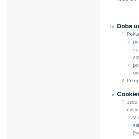
Doba u
Pokud
po
sp
sm
po
os
Po up
Cookie
Jsou-
násle
V 
za
Pr