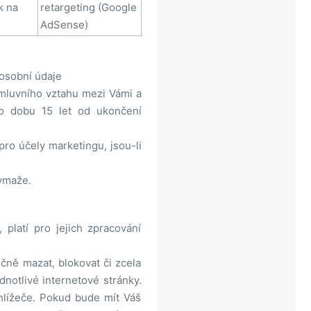
k na
retargeting (Google
AdSense)
osobní údaje
smluvního vztahu mezi Vámi a
po dobu 15 let od ukončení
ro účely marketingu, jsou-li
ymaže.
 platí pro jejich zpracování
čně mazat, blokovat či zcela
ednotlivé internetové stránky.
hlížeče. Pokud bude mít Váš