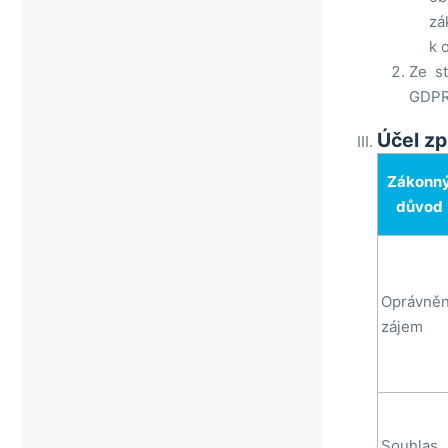
zá
k 
Ze s
GDPR.
Účel zp
Zákonn
důvod
Oprávně
zájem
Souhlas