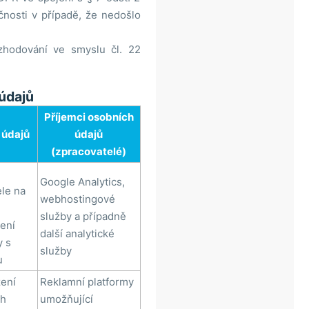
nosti v případě, že nedošlo
zhodování ve smyslu čl. 22
 údajů
Příjemci osobních
 údajů
údajů
(zpracovatelé)
Google Analytics,
ele na
webhostingové
služby a případně
ení
další analytické
y s
služby
u
ení
Reklamní platformy
ch
umožňující