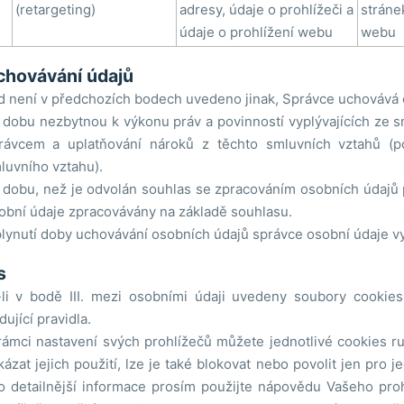
(retargeting)
adresy, údaje o prohlížeči a
stráne
údaje o prohlížení webu
webu
chovávání údajů
 není v předchozích bodech uvedeno jinak, Správce uchovává 
 dobu nezbytnou k výkonu práv a povinností vyplývajících ze 
rávcem a uplatňování nároků z těchto smluvních vztahů (
luvního vztahu).
 dobu, než je odvolán souhlas se zpracováním osobních údajů p
obní údaje zpracovávány na základě souhlasu.
lynutí doby uchovávání osobních údajů správce osobní údaje v
s
li v bodě III. mezi osobními údaji uvedeny soubory cookies,
dující pravidla.
rámci nastavení svých prohlížečů můžete jednotlivé cookies ru
kázat jejich použití, lze je také blokovat nebo povolit jen pro j
o detailnější informace prosím použijte nápovědu Vašeho pro