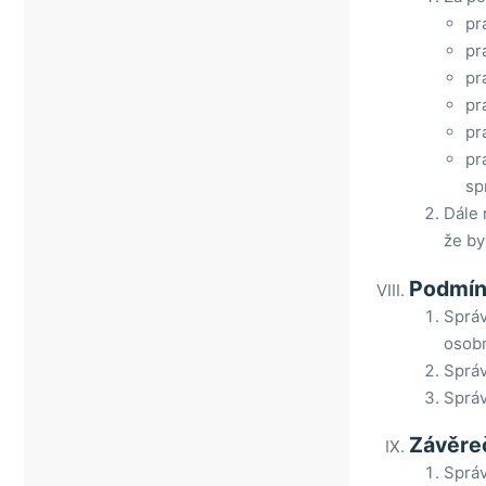
pr
pr
pr
pr
pr
pr
sp
Dále 
že by
Podmín
Správ
osobn
Správ
Správ
Závěre
Sprá