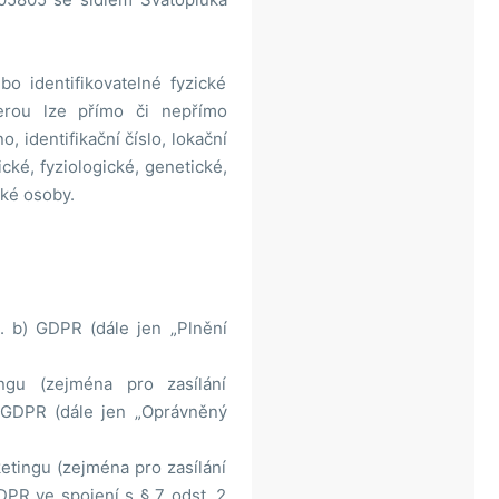
o identifikovatelné fyzické
terou lze přímo či nepřímo
, identifikační číslo, lokační
ické, fyziologické, genetické,
cké osoby.
. b) GDPR (dále jen „Plnění
gu (zejména pro zasílání
) GDPR (dále jen „Oprávněný
tingu (zejména pro zasílání
DPR ve spojení s § 7 odst. 2