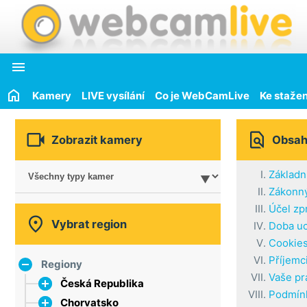

Kamery
LIVE vysílání
Co je WebCamLive
Ke stažen


Zobrazit kamery
Obsa
Základn
Zákonný
Účel zp

Vybrat region
Doba uc
Cookie
Příjemc
Regiony
Vaše pr
Česká Republika
Podmínk
Chorvatsko
hlavní město Praha