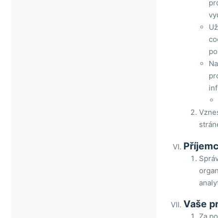
pr
vy
Už
co
po
Na
pr
in
Vznes
strán
Příjemc
Správ
organ
analy
Vaše p
Za p