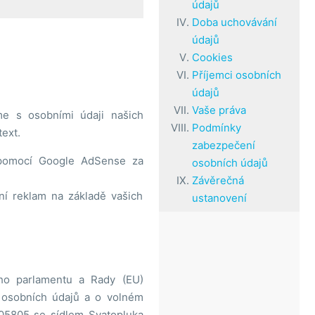
údajů
Doba uchovávání
údajů
Cookies
Příjemci osobních
údajů
Vaše práva
me s osobními údaji našich
Podmínky
ext.
zabezpečení
 pomocí Google AdSense za
osobních údajů
Závěrečná
ní reklam na základě vašich
ustanovení
ho parlamentu a Rady (EU)
 osobních údajů a o volném
805805 se sídlem Svatopluka