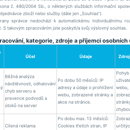
kona č. 480/2004 Sb., o některých službách informační společ
objednávce zboží nebo služby (dále jen „Souhlas“).
trany správce nedochází k automatickému individuálnímu ro
 S takovým zpracováním jste poskytl/a svůj výslovný souhlas.
racování, kategorie, zdroje a příjemci osobních
ý
Účel
Údaje
Zdroj
Pohyb
Běžná analýza
Po dobu 50 měsíců: IP
uživat
návštěvnosti, odhalování
ný
adresy a údaje o prohlížení
webu,
chyb serveru a
webu, zobrazené stránky a
zobraz
prevence podvodů a
akce na stránce.
stránk
útoků na server
chybo
Po dobu max. 13 měsíců:
Zobraz
Cílená reklama
Cookies třetích stran, IP
určitý