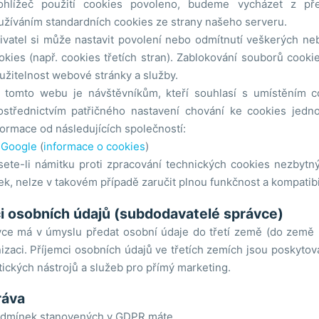
ohlížeč použití cookies povoleno, budeme vycházet z pře
užíváním standardních cookies ze strany našeho serveru.
ivatel si může nastavit povolení nebo odmítnutí veškerých n
okies (např. cookies třetích stran). Zablokování souborů cooki
užitelnost webové stránky a služby.
 tomto webu je návštěvníkům, kteří souhlasí s umístěním c
ostřednictvím patřičného nastavení chování ke cookies jedno
formace od následujících společností:
Google
(
informace o cookies
)
ete-li námitku proti zpracování technických cookies nezbyt
ek, nelze v takovém případě zaručit plnou funkčnost a kompatib
i osobních údajů (subdodavatelé správce)
ce má v úmyslu předat osobní údaje do třetí země (do země
izaci. Příjemci osobních údajů ve třetích zemích jsou poskytova
tických nástrojů a služeb pro přímý marketing.
ráva
odmínek stanovených v GDPR máte