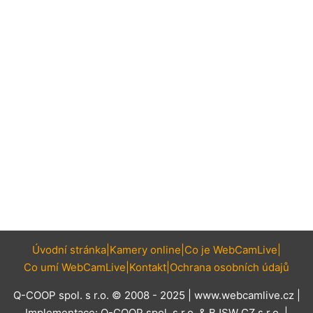
Úvodní stránka
Kamery online
Co je WebCamLive
Co umí WebCamLive
Kontakt
Ochrana osobních údajů
Q-COOP spol. s r.o. © 2008 - 2025 |
www.webcamlive.cz
|
Implementace:
Q-COOP spol. s r.o.
&
BJSW CZ s.r.o.
|