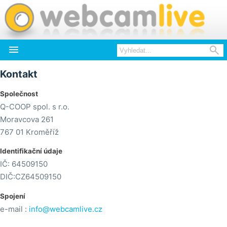


Kontakt
Společnost
Q-COOP spol. s r.o.
Moravcova 261
767 01 Kroměříž
Identifikační údaje
IČ: 64509150
DIČ:CZ64509150
Spojení
e-mail :
info@webcamlive.cz