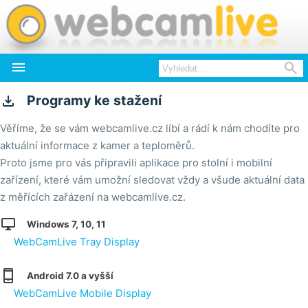



Programy ke stažení
Věříme, že se vám webcamlive.cz líbí a rádí k nám chodíte pro
aktuální informace z kamer a teploměrů.
Proto jsme pro vás připravili aplikace pro stolní i mobilní
zařízení, které vám umožní sledovat vždy a všude aktuální data
z měřících zařázení na webcamlive.cz.

Windows 7, 10, 11
WebCamLive Tray Display

Android 7.0 a vyšší
WebCamLive Mobile Display