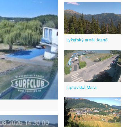
Lyžařský areál Jasná
Liptovská Mara