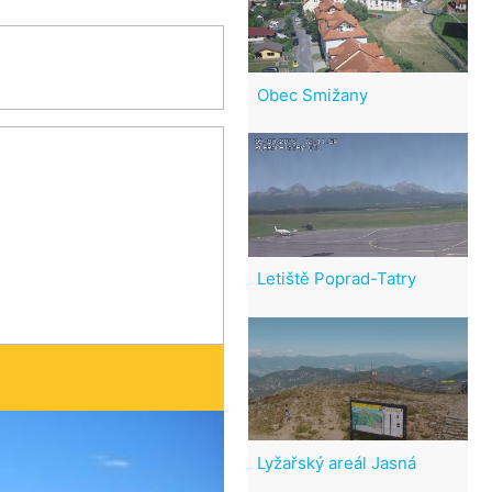
Obec Smižany
Letiště Poprad-Tatry
Lyžařský areál Jasná