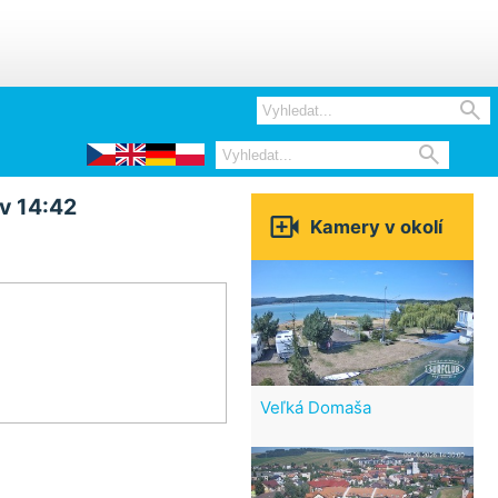


v 14:42

Kamery v okolí
Veľká Domaša