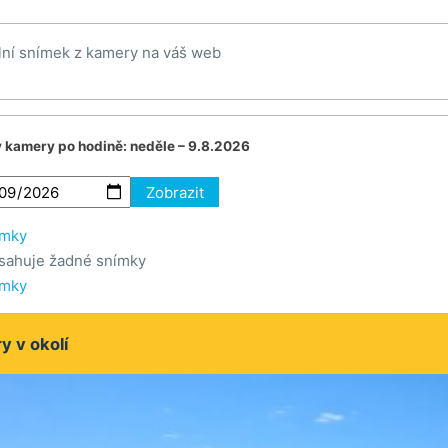
lní snímek z kamery na váš web
v kamery po hodině:
neděle – 9.8.2026
Zobrazit
ímky
sahuje žadné snímky
ímky
 v okolí