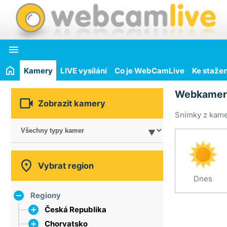

Kamery
LIVE vysílání
Co je WebCamLive
Ke stažen
Webkamer

Zobrazit kamery
Snímky z kamer

Vybrat region
Dnes
Regiony
Česká Republika
Chorvatsko
hlavní město Praha