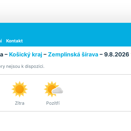
í
Kontakt
a –
Košický kraj
–
Zemplinská šírava
– 9.8.2026 
y nejsou k dispozici.
Zítra
Pozítří