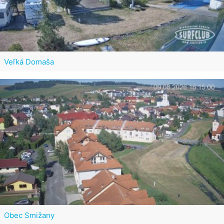
Veľká Domaša
Obec Smižany