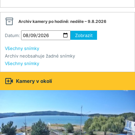

Archiv kamery po hodině:
neděle – 9.8.2026
Datum:
Zobrazit
Všechny snímky
Archiv neobsahuje žadné snímky
Všechny snímky

Kamery v okolí