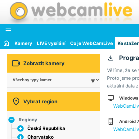

Kamery
LIVE vysílání
Co je WebCamLive
Ke stažen

Progra

Zobrazit kamery
Věříme, že se 
Proto jsme pro
aktuální data 

Windows 7

Vybrat region
WebCamLive
Regiony

Android 7
Česká Republika
WebCamLive
Chorvatsko
hlavní město Praha