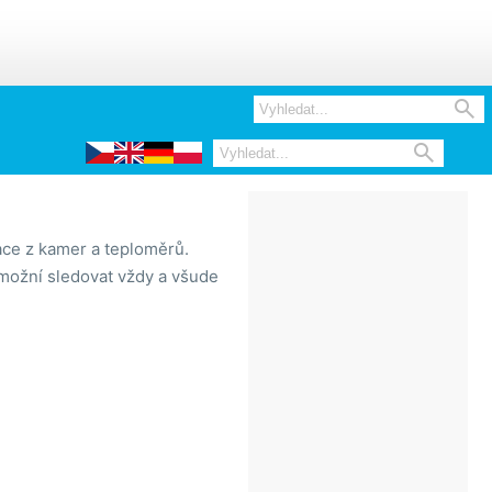


ace z kamer a teploměrů.
 umožní sledovat vždy a všude