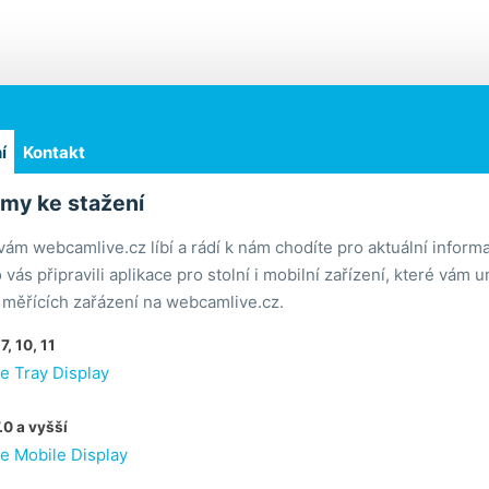
í
Kontakt
my ke stažení
vám webcamlive.cz líbí a rádí k nám chodíte pro aktuální inform
 vás připravili aplikace pro stolní i mobilní zařízení, které vám
z měřících zařázení na webcamlive.cz.
, 10, 11
 Tray Display
.0 a vyšší
 Mobile Display