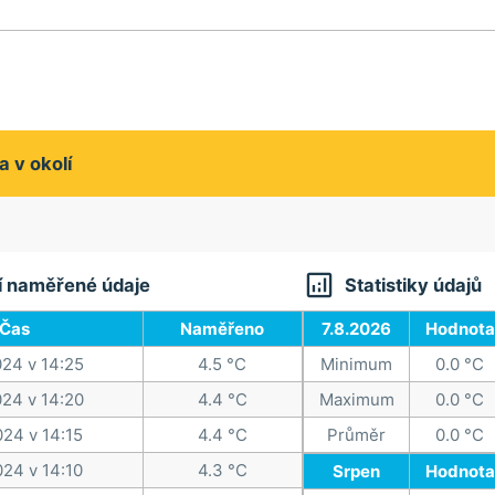
a v okolí

í naměřené údaje
Statistiky údajů
Čas
Naměřeno
7.8.2026
Hodnota
024 v 14:25
4.5 °C
Minimum
0.0 °C
024 v 14:20
4.4 °C
Maximum
0.0 °C
024 v 14:15
4.4 °C
Průměr
0.0 °C
024 v 14:10
4.3 °C
Srpen
Hodnota