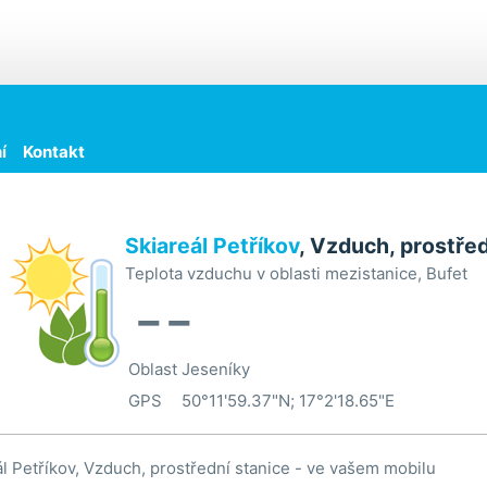
í
Kontakt
Skiareál Petříkov
, Vzduch, prostřed
Teplota vzduchu v oblasti mezistanice, Bufet
--
Oblast
Jeseníky
GPS
50°11'59.37"N; 17°2'18.65"E
ál Petříkov, Vzduch, prostřední stanice - ve vašem mobilu