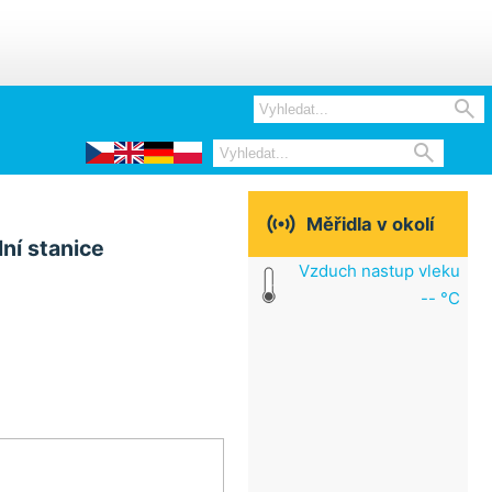



Měřidla v okolí
ní stanice
Vzduch nastup vleku
-- °C