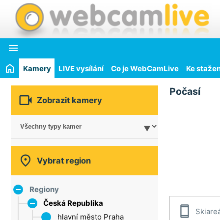

Kamery
LIVE vysílání
Co je WebCamLive
Ke stažen
Počasí

Zobrazit kamery

Vybrat region
Regiony
Česká Republika

Skiare
hlavní město Praha