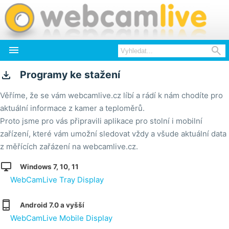



Programy ke stažení
Věříme, že se vám webcamlive.cz líbí a rádí k nám chodíte pro
aktuální informace z kamer a teploměrů.
Proto jsme pro vás připravili aplikace pro stolní i mobilní
zařízení, které vám umožní sledovat vždy a všude aktuální data
z měřících zařázení na webcamlive.cz.

Windows 7, 10, 11
WebCamLive Tray Display

Android 7.0 a vyšší
WebCamLive Mobile Display