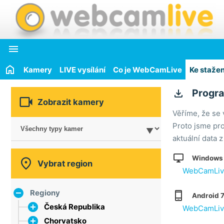

Kamery
LIVE vysílání
Co je WebCamLive
Ke stažen

Progra

Zobrazit kamery
Věříme, že se 
Proto jsme pro
aktuální data 

Windows 7

Vybrat region
WebCamLive
Regiony

Android 7
Česká Republika
WebCamLive
Chorvatsko
hlavní město Praha