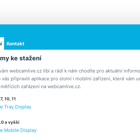
í
Kontakt
my ke stažení
vám webcamlive.cz líbí a rádí k nám chodíte pro aktuální inform
 vás připravili aplikace pro stolní i mobilní zařízení, které vám
z měřících zařázení na webcamlive.cz.
, 10, 11
 Tray Display
.0 a vyšší
 Mobile Display