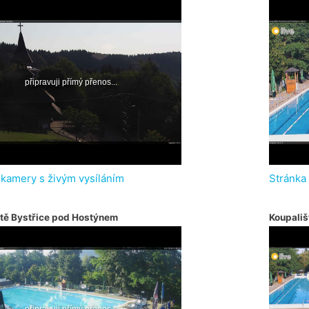
 kamery s živým vysíláním
Stránka
tě Bystřice pod Hostýnem
Koupališ