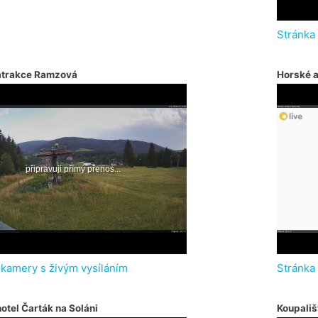
Stránka
atrakce Ramzová
Horské 
 kamery s živým vysíláním
Stránka
otel Čarták na Soláni
Koupališ