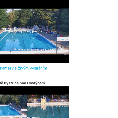
 kamery s živým vysíláním
tě Bystřice pod Hostýnem