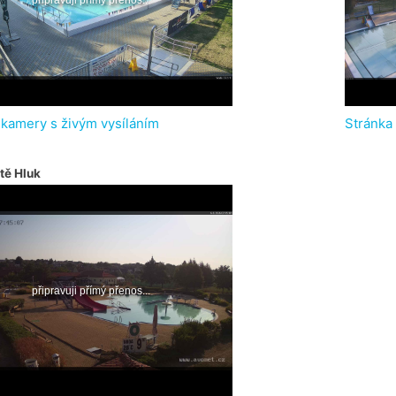
 kamery s živým vysíláním
Stránka
tě Hluk