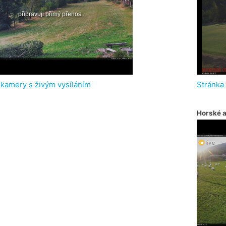
 kamery s živým vysíláním
Stránka
Horské 