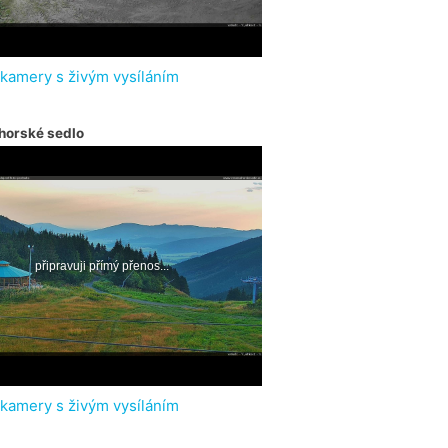
 kamery s živým vysíláním
horské sedlo
 kamery s živým vysíláním