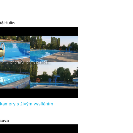
tě Hulín
 kamery s živým vysíláním
sava