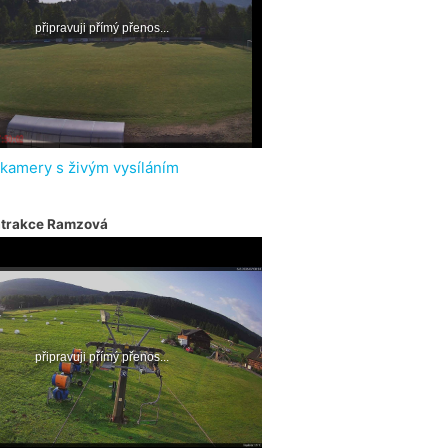
 kamery s živým vysíláním
atrakce Ramzová