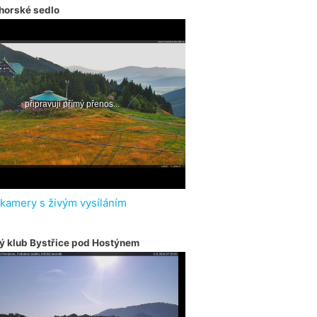
horské sedlo
 kamery s živým vysíláním
ý klub Bystřice pod Hostýnem