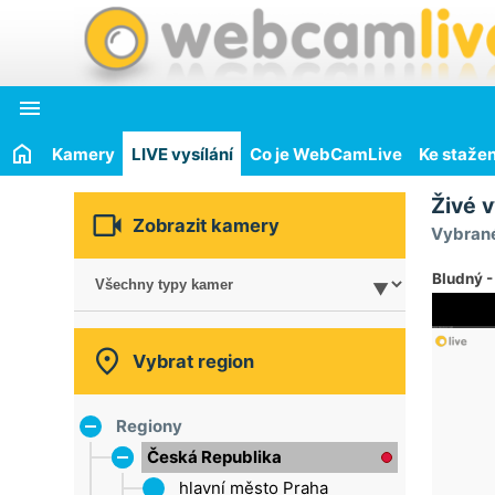

Kamery
LIVE vysílání
Co je WebCamLive
Ke stažen
Živé v

Zobrazit kamery
Vybrané
Bludný -

Vybrat region
Regiony
Česká Republika
hlavní město Praha