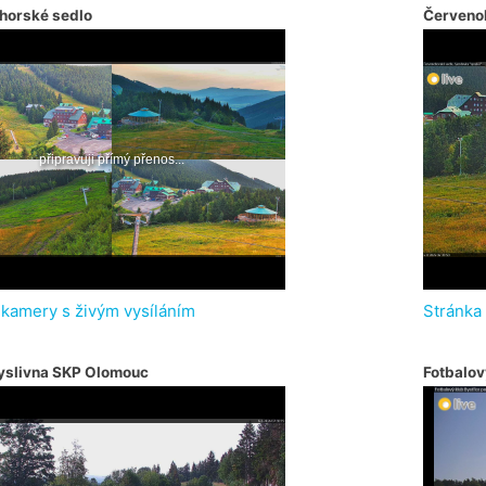
horské sedlo
Červeno
 kamery s živým vysíláním
Stránka
yslivna SKP Olomouc
Fotbalov