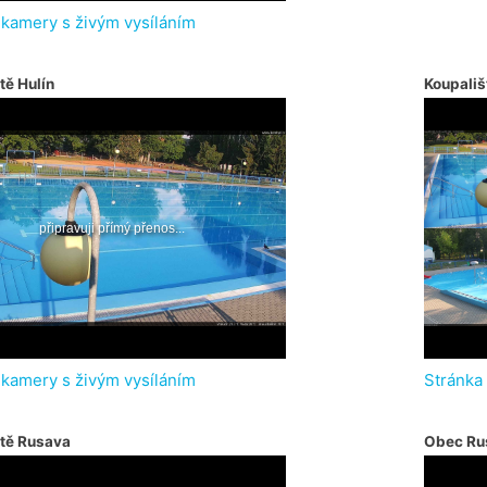
 kamery s živým vysíláním
tě Hulín
Koupališ
 kamery s živým vysíláním
Stránka
ště Rusava
Obec Ru