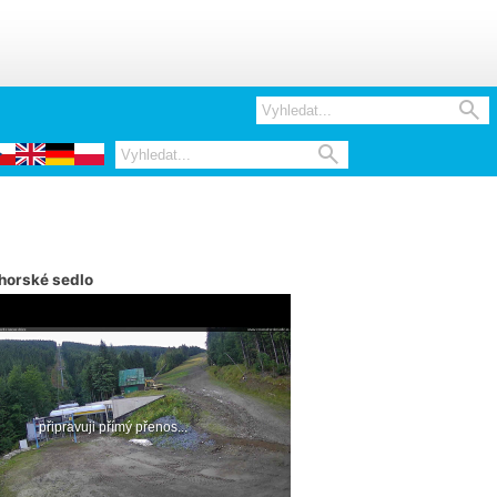


horské sedlo