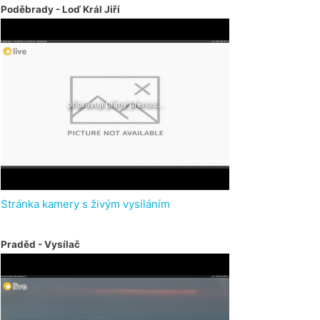
Poděbrady - Loď Král Jiří
Stránka kamery s živým vysíláním
Praděd - Vysílač