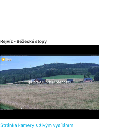
Rejvíz - Běžecké stopy
Stránka kamery s živým vysíláním