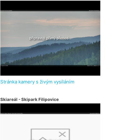
Stránka kamery s živým vysíláním
Skiareál - Skipark Filipovice