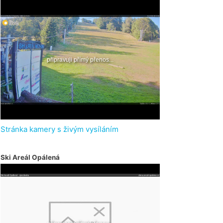
Stránka kamery s živým vysíláním
Ski Areál Opálená