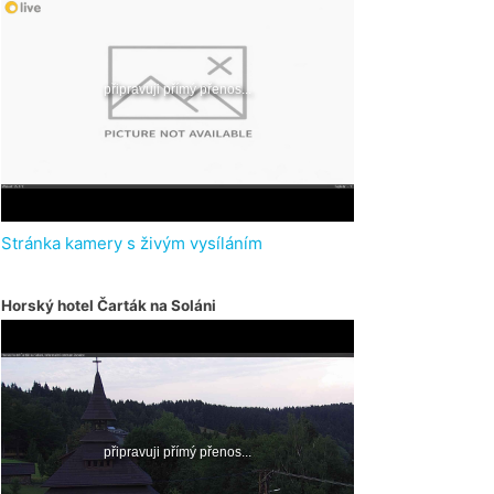
Stránka kamery s živým vysíláním
Horský hotel Čarták na Soláni