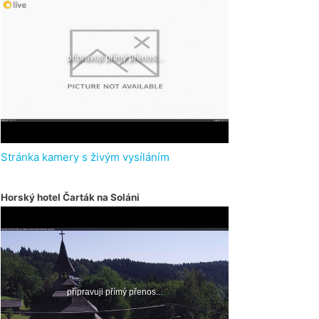
Stránka kamery s živým vysíláním
Horský hotel Čarták na Soláni