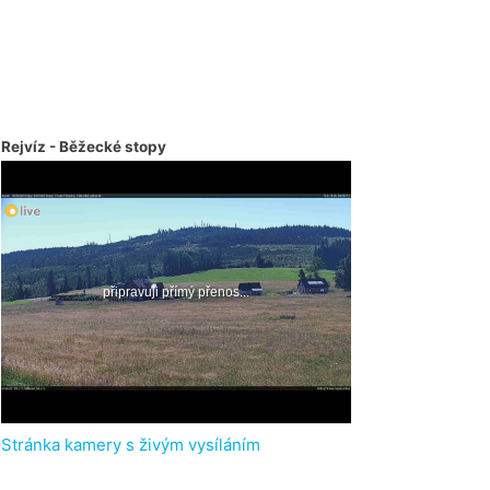
Rejvíz - Běžecké stopy
Stránka kamery s živým vysíláním