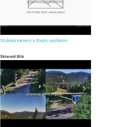
Stránka kamery s živým vysíláním
Skiareál Bílá