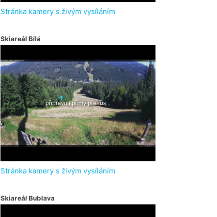
Stránka kamery s živým vysíláním
Skiareál Bílá
Stránka kamery s živým vysíláním
Skiareál Bublava