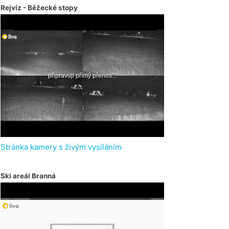
Rejvíz - Běžecké stopy
Stránka kamery s živým vysíláním
Ski areál Branná