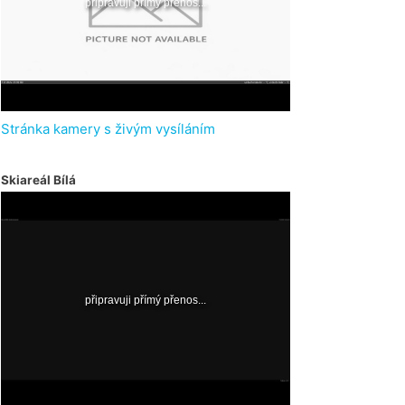
Stránka kamery s živým vysíláním
Skiareál Bílá