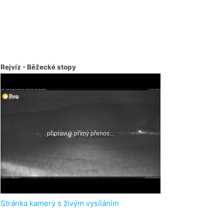
Rejvíz - Běžecké stopy
Stránka kamery s živým vysíláním