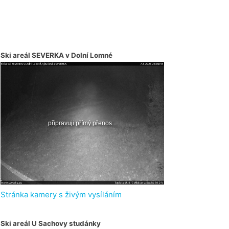
Ski areál SEVERKA v Dolní Lomné
Stránka kamery s živým vysíláním
Ski areál U Sachovy studánky