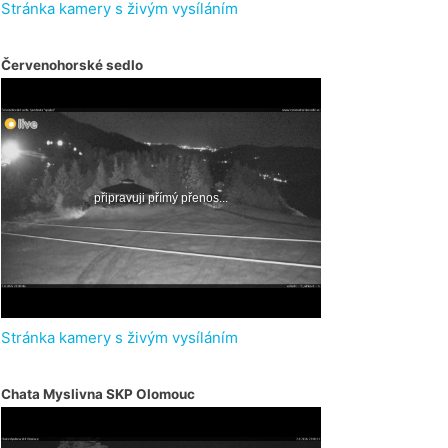
Stránka kamery s živým vysíláním
Červenohorské sedlo
Stránka kamery s živým vysíláním
Chata Myslivna SKP Olomouc