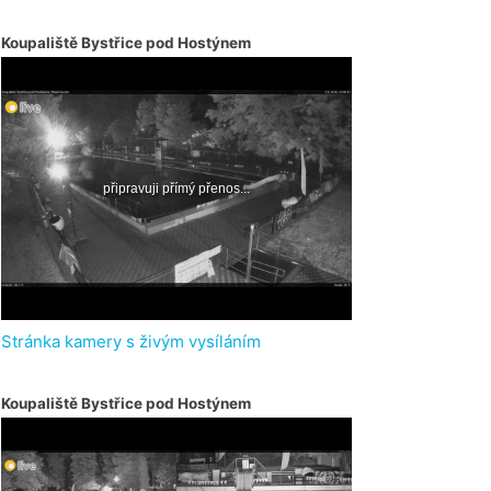
Koupaliště Bystřice pod Hostýnem
Stránka kamery s živým vysíláním
Koupaliště Bystřice pod Hostýnem