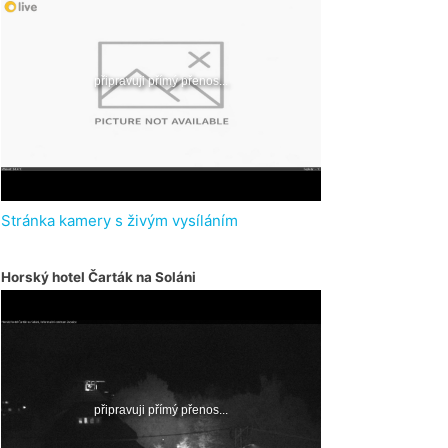
Stránka kamery s živým vysíláním
Horský hotel Čarták na Soláni