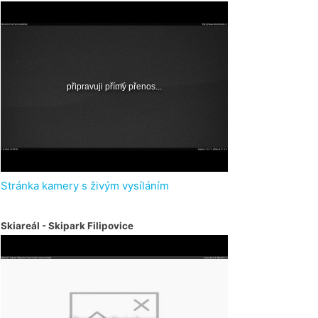
Stránka kamery s živým vysíláním
Skiareál - Skipark Filipovice