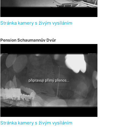
Stránka kamery s živým vysíláním
Pension Schaumannův Dvůr
Stránka kamery s živým vysíláním