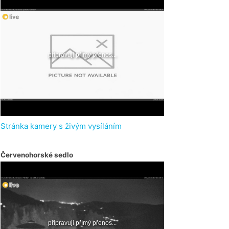
Stránka kamery s živým vysíláním
Červenohorské sedlo