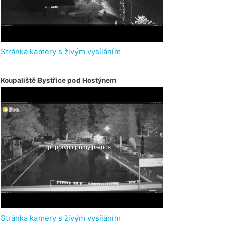
Stránka kamery s živým vysíláním
Koupaliště Bystřice pod Hostýnem
Stránka kamery s živým vysíláním