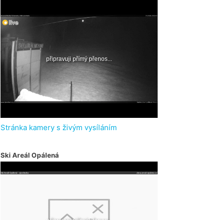
Stránka kamery s živým vysíláním
Ski Areál Opálená