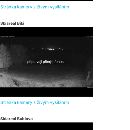
Stránka kamery s živým vysíláním
Skiareál Bílá
Stránka kamery s živým vysíláním
Skiareál Bublava