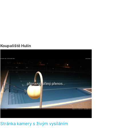
Koupaliště Hulín
Stránka kamery s živým vysíláním