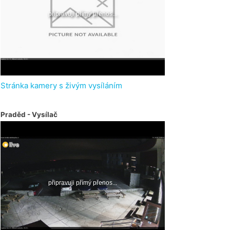
Stránka kamery s živým vysíláním
Praděd - Vysílač