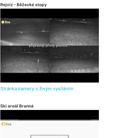
Rejvíz - Běžecké stopy
Stránka kamery s živým vysíláním
Ski areál Branná