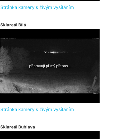
Stránka kamery s živým vysíláním
Skiareál Bílá
Stránka kamery s živým vysíláním
Skiareál Bublava