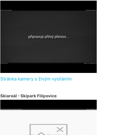
Stránka kamery s živým vysíláním
Skiareál - Skipark Filipovice