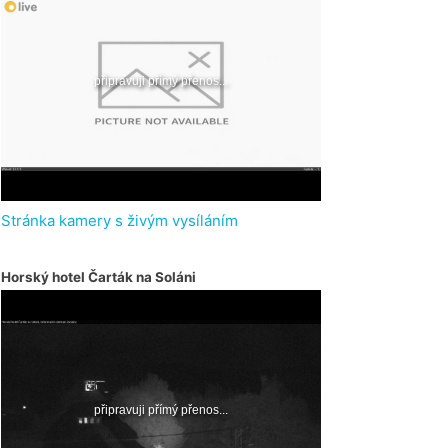
Stránka kamery s živým vysíláním
Horský hotel Čarták na Soláni