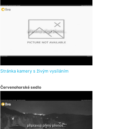
Stránka kamery s živým vysíláním
Červenohorské sedlo