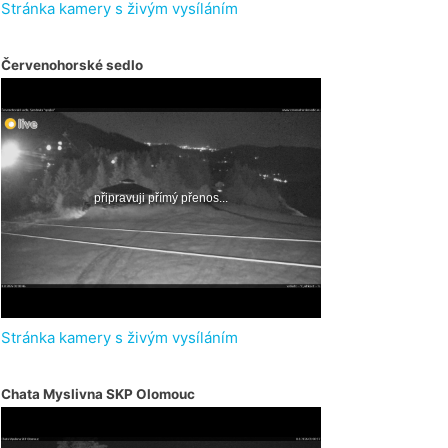
Stránka kamery s živým vysíláním
Červenohorské sedlo
Stránka kamery s živým vysíláním
Chata Myslivna SKP Olomouc