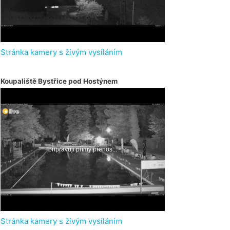
Stránka kamery s živým vysíláním
Koupaliště Bystřice pod Hostýnem
Stránka kamery s živým vysíláním