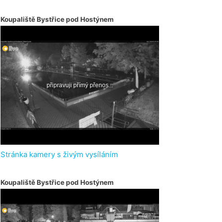
Koupaliště Bystřice pod Hostýnem
Stránka kamery s živým vysíláním
Koupaliště Bystřice pod Hostýnem