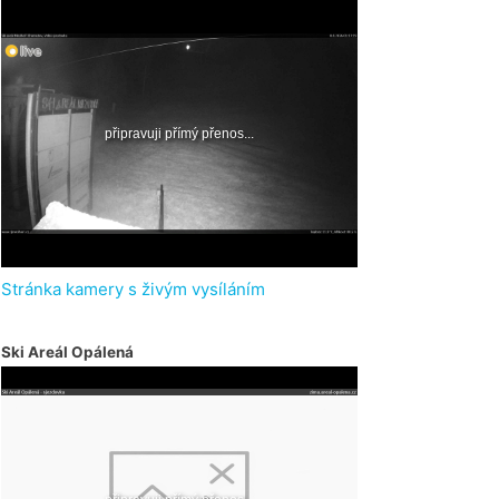
Stránka kamery s živým vysíláním
Ski Areál Opálená