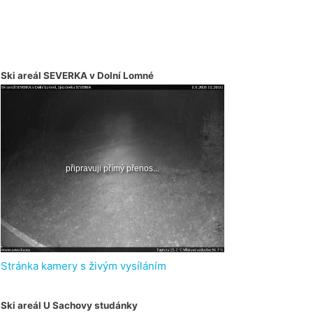
Ski areál SEVERKA v Dolní Lomné
Stránka kamery s živým vysíláním
Ski areál U Sachovy studánky