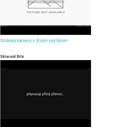
Stránka kamery s živým vysíláním
Skiareál Bílá