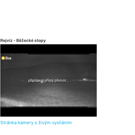
Rejvíz - Běžecké stopy
Stránka kamery s živým vysíláním