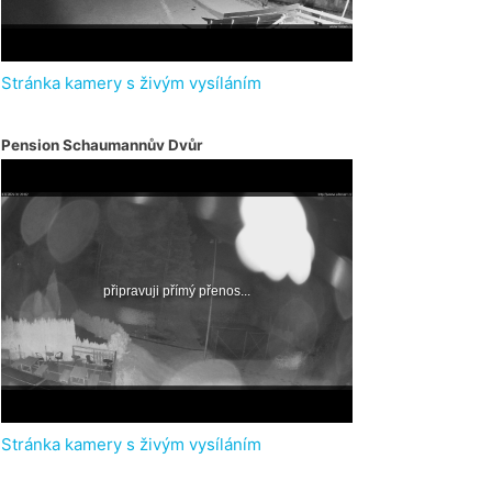
Stránka kamery s živým vysíláním
Pension Schaumannův Dvůr
Stránka kamery s živým vysíláním