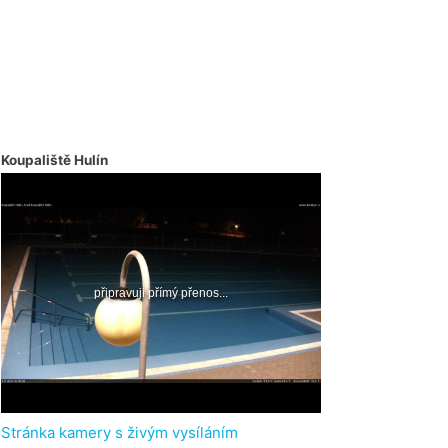
Koupaliště Hulín
Stránka kamery s živým vysíláním