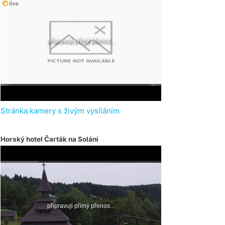
Stránka kamery s živým vysíláním
Horský hotel Čarták na Soláni