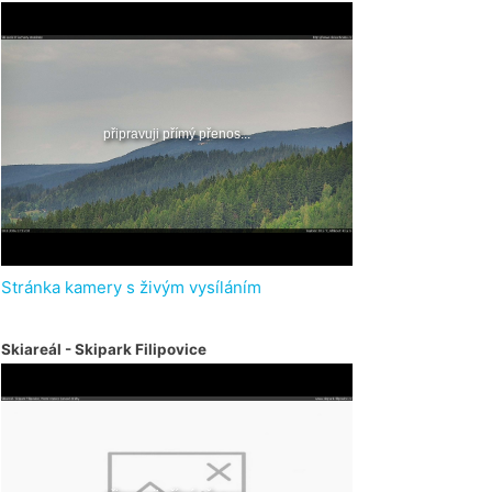
Stránka kamery s živým vysíláním
Skiareál - Skipark Filipovice