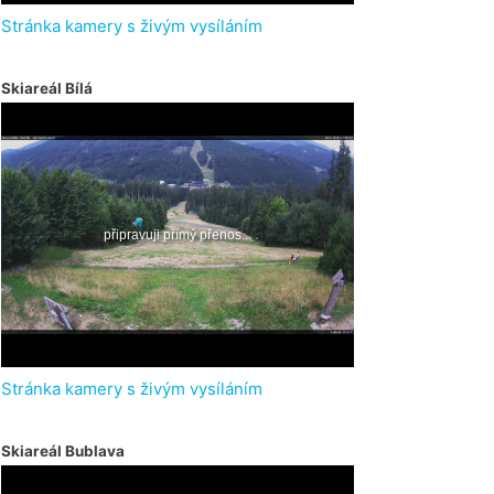
Stránka kamery s živým vysíláním
Skiareál Bílá
Stránka kamery s živým vysíláním
Skiareál Bublava