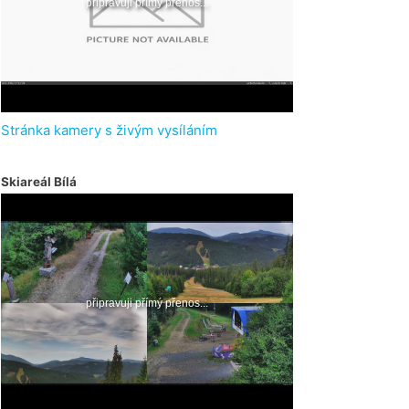
Stránka kamery s živým vysíláním
Skiareál Bílá