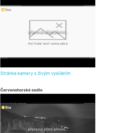
Stránka kamery s živým vysíláním
Červenohorské sedlo