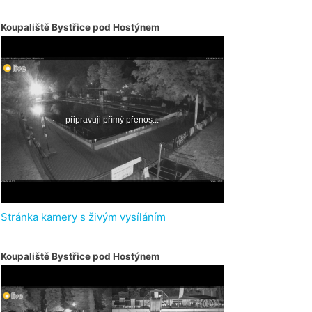
Koupaliště Bystřice pod Hostýnem
Stránka kamery s živým vysíláním
Koupaliště Bystřice pod Hostýnem