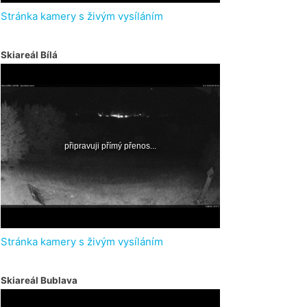
Stránka kamery s živým vysíláním
Skiareál Bílá
Stránka kamery s živým vysíláním
Skiareál Bublava