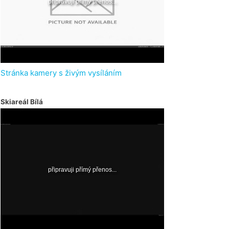
Stránka kamery s živým vysíláním
Skiareál Bílá