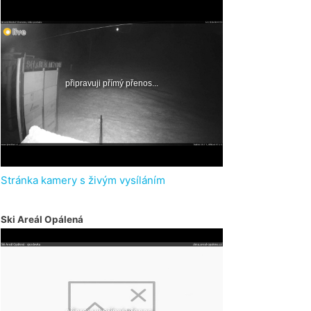
Stránka kamery s živým vysíláním
Ski Areál Opálená