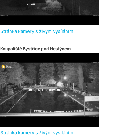
Stránka kamery s živým vysíláním
Koupaliště Bystřice pod Hostýnem
Stránka kamery s živým vysíláním