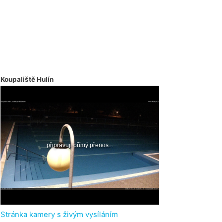
Koupaliště Hulín
Stránka kamery s živým vysíláním