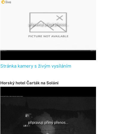
Stránka kamery s živým vysíláním
Horský hotel Čarták na Soláni