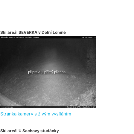
Ski areál SEVERKA v Dolní Lomné
Stránka kamery s živým vysíláním
Ski areál U Sachovy studánky