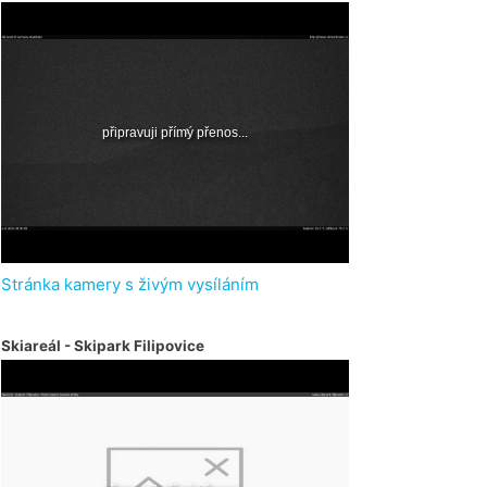
Stránka kamery s živým vysíláním
Skiareál - Skipark Filipovice