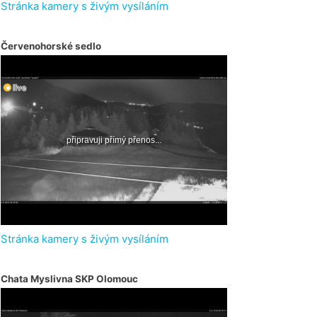
Stránka kamery s živým vysíláním
Červenohorské sedlo
Stránka kamery s živým vysíláním
Chata Myslivna SKP Olomouc