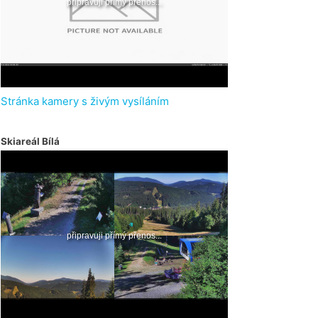
Stránka kamery s živým vysíláním
Skiareál Bílá