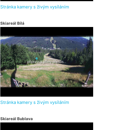
Stránka kamery s živým vysíláním
Skiareál Bílá
Stránka kamery s živým vysíláním
Skiareál Bublava