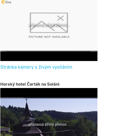
Stránka kamery s živým vysíláním
Horský hotel Čarták na Soláni