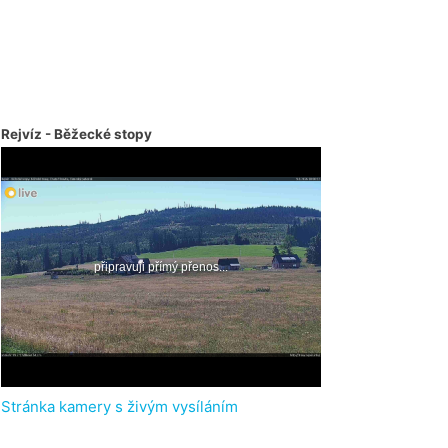
Rejvíz - Běžecké stopy
Stránka kamery s živým vysíláním