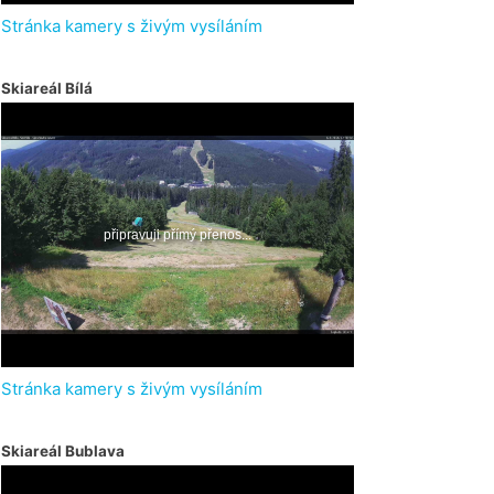
Stránka kamery s živým vysíláním
Skiareál Bílá
Stránka kamery s živým vysíláním
Skiareál Bublava