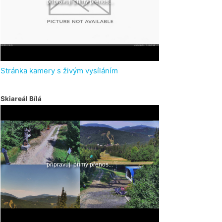
Stránka kamery s živým vysíláním
Skiareál Bílá