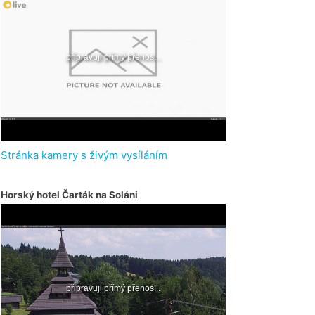
Stránka kamery s živým vysíláním
Horský hotel Čarták na Soláni