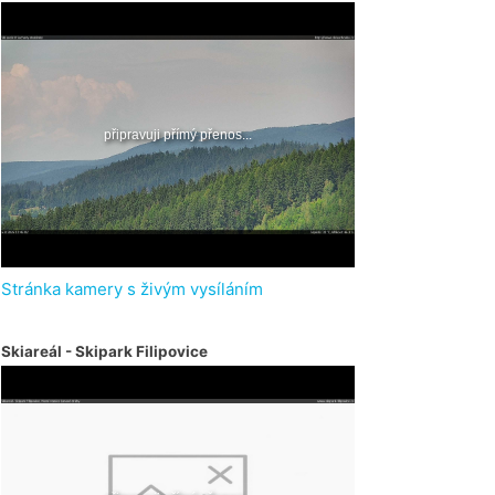
Stránka kamery s živým vysíláním
Skiareál - Skipark Filipovice