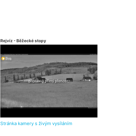
Rejvíz - Běžecké stopy
Stránka kamery s živým vysíláním