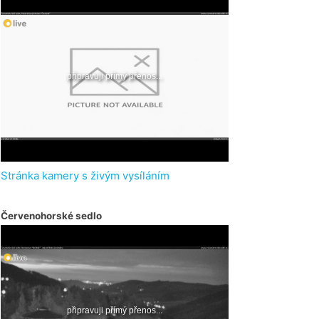
Stránka kamery s živým vysíláním
Červenohorské sedlo