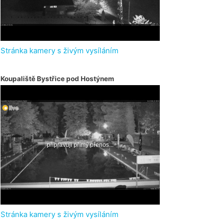
Stránka kamery s živým vysíláním
Koupaliště Bystřice pod Hostýnem
Stránka kamery s živým vysíláním