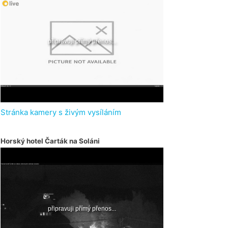
Stránka kamery s živým vysíláním
Horský hotel Čarták na Soláni