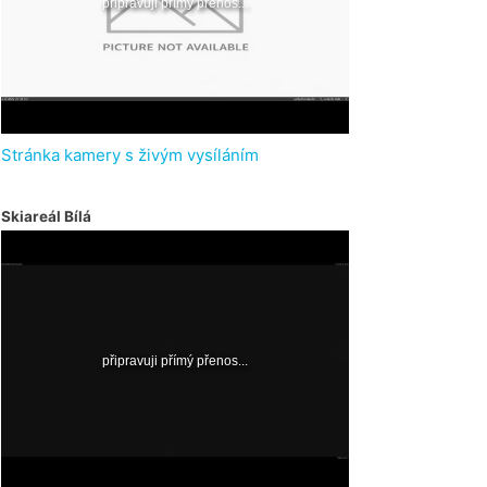
Stránka kamery s živým vysíláním
Skiareál Bílá