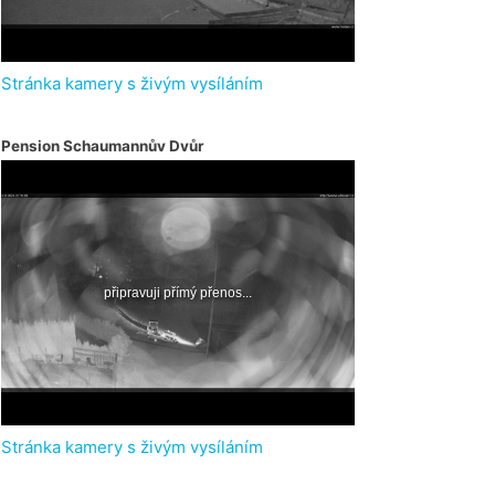
Stránka kamery s živým vysíláním
Pension Schaumannův Dvůr
Stránka kamery s živým vysíláním