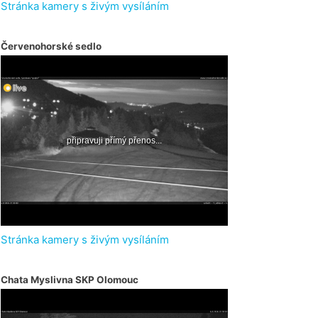
Stránka kamery s živým vysíláním
Červenohorské sedlo
Stránka kamery s živým vysíláním
Chata Myslivna SKP Olomouc