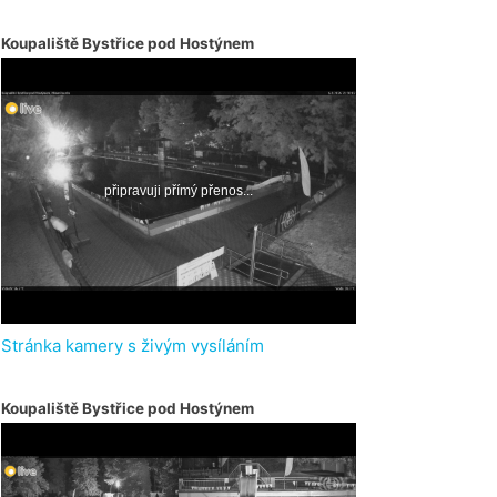
Koupaliště Bystřice pod Hostýnem
Stránka kamery s živým vysíláním
Koupaliště Bystřice pod Hostýnem