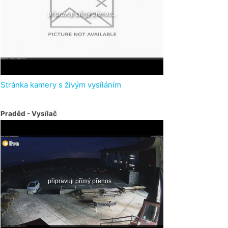
Stránka kamery s živým vysíláním
Praděd - Vysílač