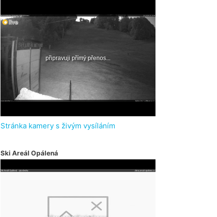
Stránka kamery s živým vysíláním
Ski Areál Opálená