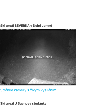
Ski areál SEVERKA v Dolní Lomné
Stránka kamery s živým vysíláním
Ski areál U Sachovy studánky