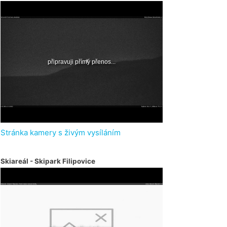
Stránka kamery s živým vysíláním
Skiareál - Skipark Filipovice