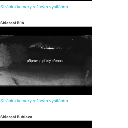
Stránka kamery s živým vysíláním
Skiareál Bílá
Stránka kamery s živým vysíláním
Skiareál Bublava