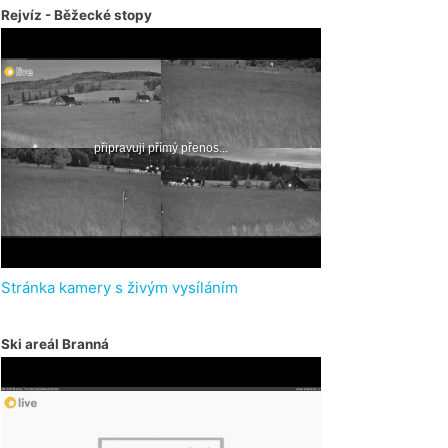
Rejvíz - Běžecké stopy
Stránka kamery s živým vysíláním
Ski areál Branná