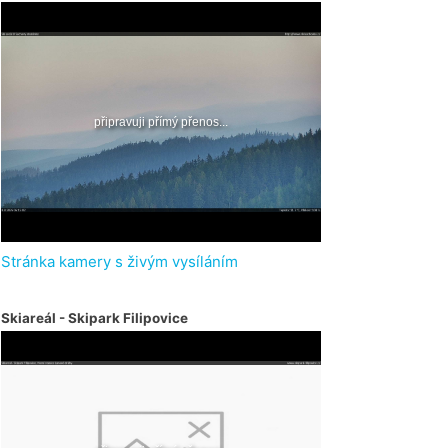
Stránka kamery s živým vysíláním
Skiareál - Skipark Filipovice