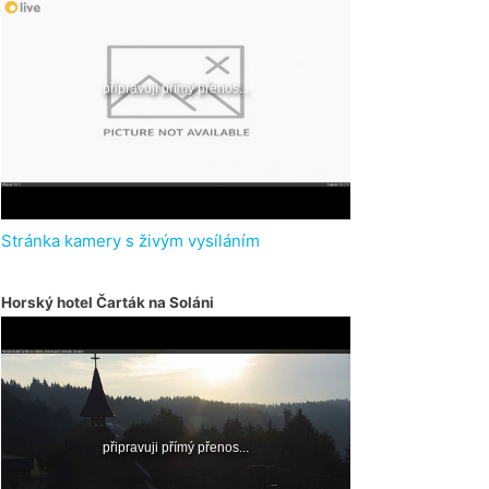
Stránka kamery s živým vysíláním
Horský hotel Čarták na Soláni