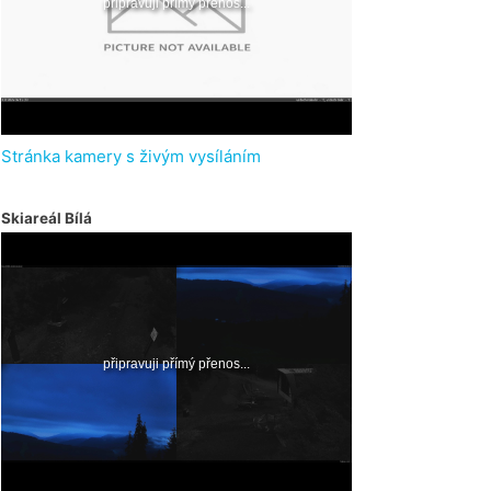
Stránka kamery s živým vysíláním
Skiareál Bílá