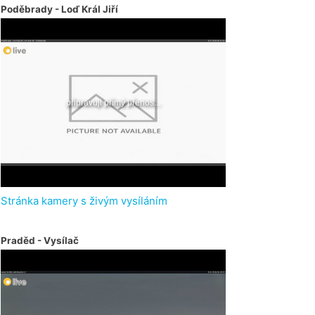
Poděbrady - Loď Král Jiří
Stránka kamery s živým vysíláním
Praděd - Vysílač