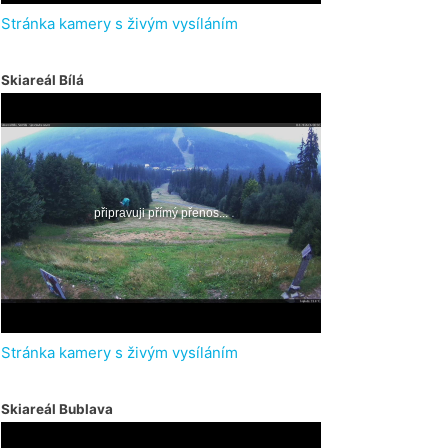
Stránka kamery s živým vysíláním
Skiareál Bílá
Stránka kamery s živým vysíláním
Skiareál Bublava