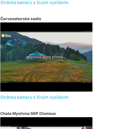
Stránka kamery s živým vysíláním
Červenohorské sedlo
Stránka kamery s živým vysíláním
Chata Myslivna SKP Olomouc