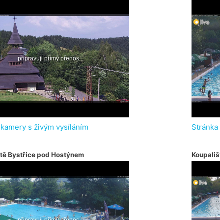
 kamery s živým vysíláním
Stránka
tě Bystřice pod Hostýnem
Koupališ