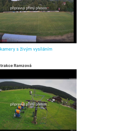
 kamery s živým vysíláním
atrakce Ramzová