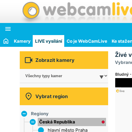

Kamery
LIVE vysílání
Co je WebCamLive
Ke stažen
Živé v

Zobrazit kamery
Vybrané
Bludný -

Vybrat region
Regiony
Česká Republika
hlavní město Praha