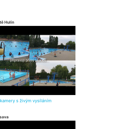
tě Hulín
 kamery s živým vysíláním
sava