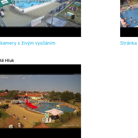
 kamery s živým vysíláním
Stránka
tě Hluk