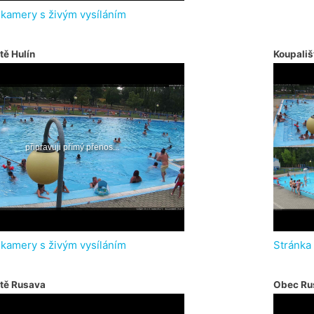
 kamery s živým vysíláním
tě Hulín
Koupališ
 kamery s živým vysíláním
Stránka
ště Rusava
Obec Ru