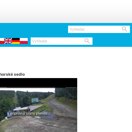


horské sedlo