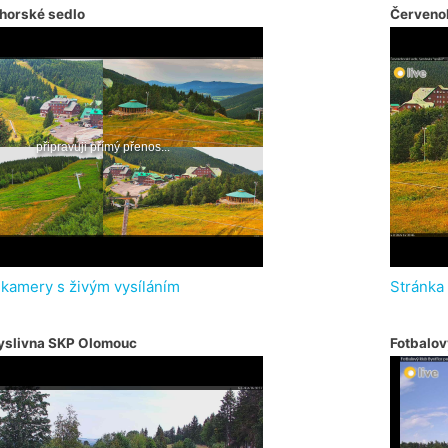
horské sedlo
Červeno
 kamery s živým vysíláním
Stránka
yslivna SKP Olomouc
Fotbalov