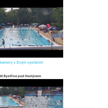
 kamery s živým vysíláním
tě Bystřice pod Hostýnem