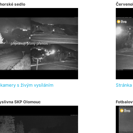
horské sedlo
Červeno
 kamery s živým vysíláním
Stránka
yslivna SKP Olomouc
Fotbalov