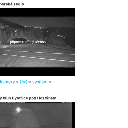
horské sedlo
 kamery s živým vysíláním
ý klub Bystřice pod Hostýnem