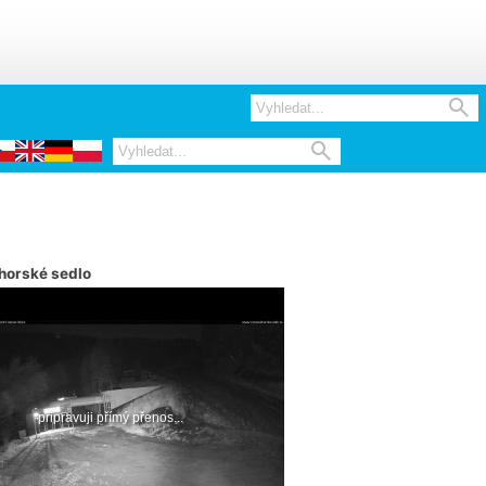


horské sedlo