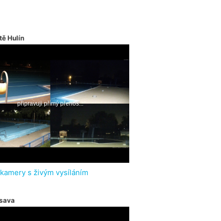
tě Hulín
 kamery s živým vysíláním
sava