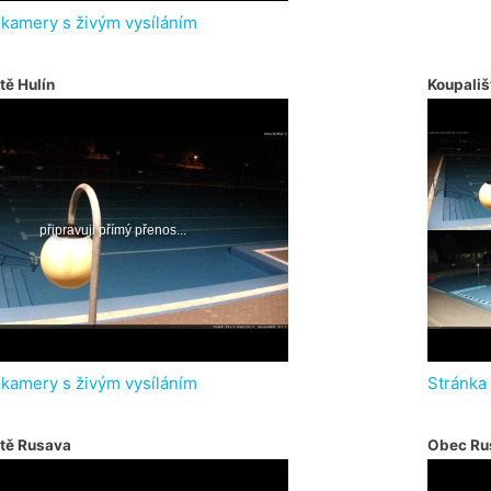
 kamery s živým vysíláním
tě Hulín
Koupališ
 kamery s živým vysíláním
Stránka
ště Rusava
Obec Ru