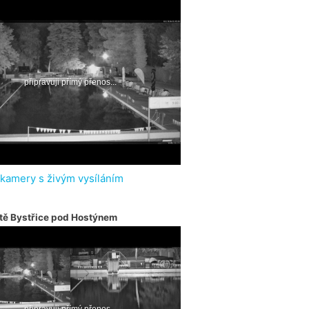
 kamery s živým vysíláním
tě Bystřice pod Hostýnem