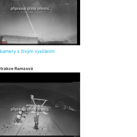
 kamery s živým vysíláním
atrakce Ramzová