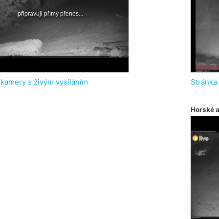
 kamery s živým vysíláním
Stránka
Horské 