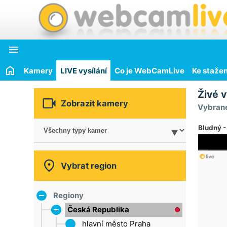

Kamery
LIVE vysílání
Co je WebCamLive
Ke stažen
Živé v

Zobrazit kamery
Vybrané
Bludný -

Vybrat region
Regiony
Česká Republika
hlavní město Praha