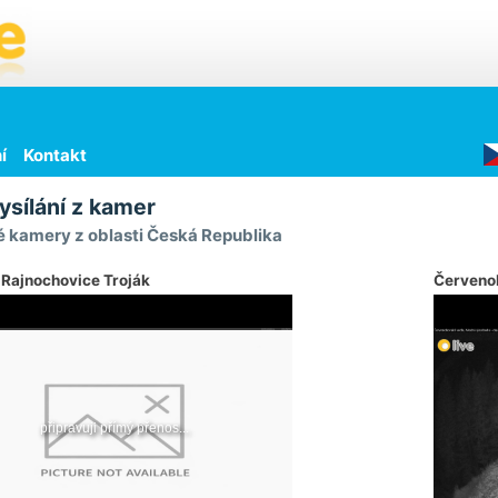
í
Kontakt
ysílání z kamer
 kamery z oblasti Česká Republika
 Rajnochovice Troják
Červeno