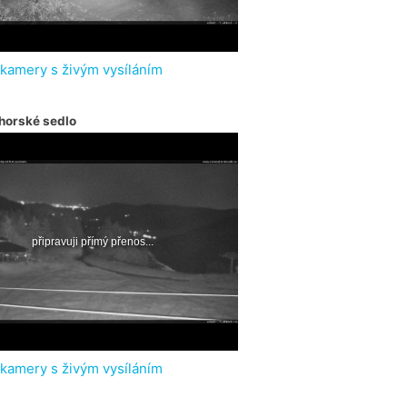
 kamery s živým vysíláním
horské sedlo
 kamery s živým vysíláním