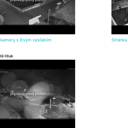
 kamery s živým vysíláním
Stránka
tě Hluk