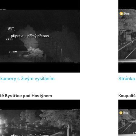
 kamery s živým vysíláním
Stránka
tě Bystřice pod Hostýnem
Koupališ