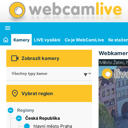

Kamery
LIVE vysílání
Co je WebCamLive
Ke stažen
Webkamer

Zobrazit kamery

Vybrat region
Regiony
Česká Republika
hlavní město Praha