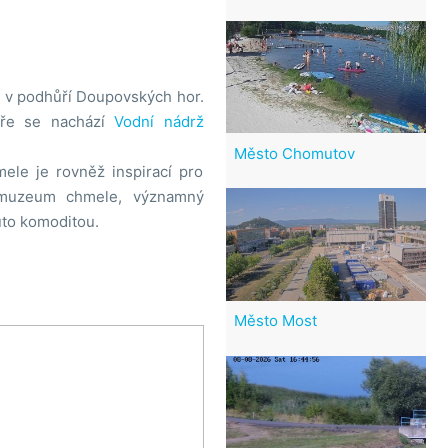
ve v podhůří Doupovských hor.
hře se nachází
Vodní nádrž
Město Chomutov
mele je rovněž inspirací pro
 muzeum chmele, významný
uto komoditou.
Město Most