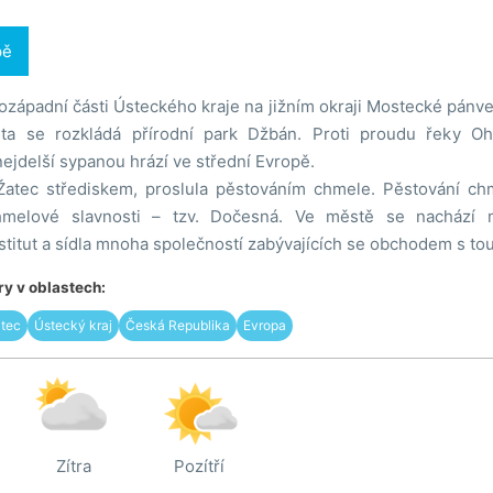
pě
ihozápadní části Ústeckého kraje na jižním okraji Mostecké pán
ta se rozkládá přírodní park Džbán. Proti proudu řeky O
ejdelší sypanou hrází ve střední Evropě.
e Žatec střediskem, proslula pěstováním chmele. Pěstování ch
hmelové slavnosti – tzv. Dočesná. Ve městě se nachází
titut a sídla mnoha společností zabývajících se obchodem s to
y v oblastech:
tec
Ústecký kraj
Česká Republika
Evropa
Zítra
Pozítří