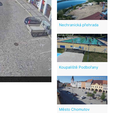
Nechranická přehrada
Koupaliště Podbořany
Město Chomutov