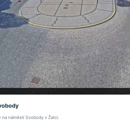
vobody
 na náměstí Svobody v Žatci.