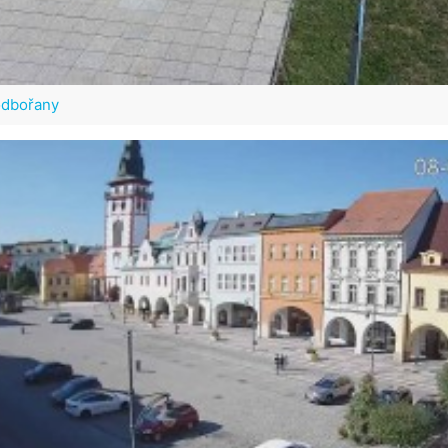
odbořany