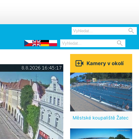



Kamery v okolí
Městské koupaliště Žatec