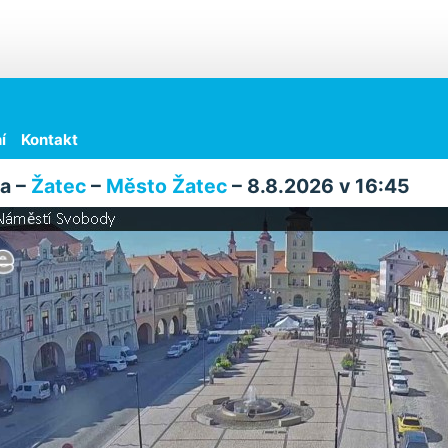
í
Kontakt
a –
Žatec
–
Město Žatec
– 8.8.2026 v 16:45