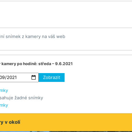
lní snímek z kamery na váš web
v kamery po hodině:
středa – 9.6.2021
Zobrazit
ímky
sahuje žadné snímky
ímky
 v okolí