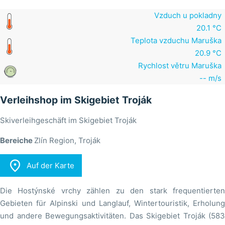
Vzduch u pokladny
20.1 °C
Teplota vzduchu Maruška
20.9 °C
Rychlost větru Maruška
-- m/s
Verleihshop im Skigebiet Troják
Skiverleihgeschäft im Skigebiet Troják
Bereiche
Zlín Region, Troják

Auf der Karte
Die Hostýnské vrchy zählen zu den stark frequentierten
Gebieten für Alpinski und Langlauf, Wintertouristik, Erholung
und andere Bewegungsaktivitäten. Das Skigebiet Troják (583