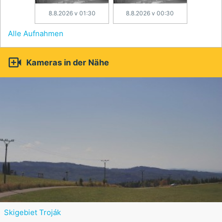
8.8.2026 v 01:30
8.8.2026 v 00:30
Alle Aufnahmen

Kameras in der Nähe
Skigebiet Troják