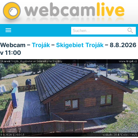


Webcam –
Troják
–
Skigebiet Troják
– 8.8.2026
v 11:00