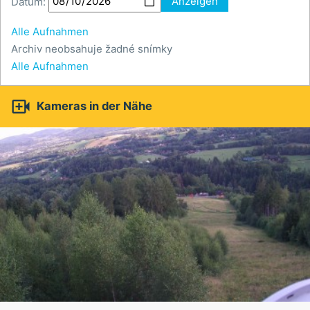
Datum:
Anzeigen
Alle Aufnahmen
Archiv neobsahuje žadné snímky
Alle Aufnahmen

Kameras in der Nähe