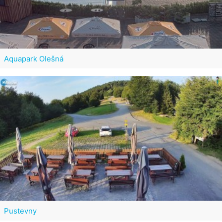
Aquapark Olešná
Pustevny