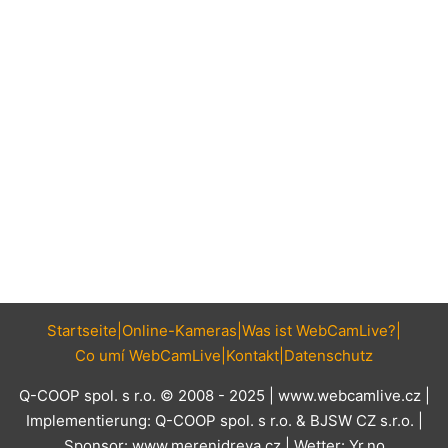
Startseite
Online-Kameras
Was ist WebCamLive?
Co umí WebCamLive
Kontakt
Datenschutz
Q-COOP spol. s r.o. © 2008 - 2025 |
www.webcamlive.cz
|
Implementierung:
Q-COOP spol. s r.o.
&
BJSW CZ s.r.o.
|
Sponsor:
www.merenidreva.cz
| Wetter:
Yr.no