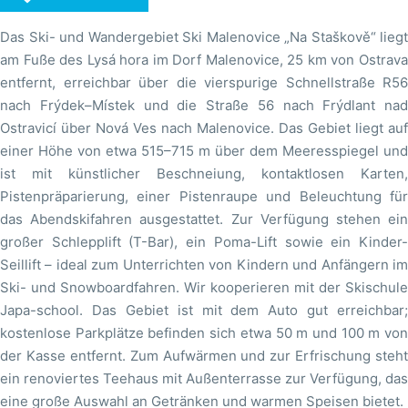
Das Ski- und Wandergebiet Ski Malenovice „Na Staškově“ liegt
am Fuße des Lysá hora im Dorf Malenovice, 25 km von Ostrava
entfernt, erreichbar über die vierspurige Schnellstraße R56
nach Frýdek–Místek und die Straße 56 nach Frýdlant nad
Ostravicí über Nová Ves nach Malenovice. Das Gebiet liegt auf
einer Höhe von etwa 515–715 m über dem Meeresspiegel und
ist mit künstlicher Beschneiung, kontaktlosen Karten,
Pistenpräparierung, einer Pistenraupe und Beleuchtung für
das Abendskifahren ausgestattet. Zur Verfügung stehen ein
großer Schlepplift (T-Bar), ein Poma-Lift sowie ein Kinder-
Seillift – ideal zum Unterrichten von Kindern und Anfängern im
Ski- und Snowboardfahren. Wir kooperieren mit der Skischule
Japa-school. Das Gebiet ist mit dem Auto gut erreichbar;
kostenlose Parkplätze befinden sich etwa 50 m und 100 m von
der Kasse entfernt. Zum Aufwärmen und zur Erfrischung steht
ein renoviertes Teehaus mit Außenterrasse zur Verfügung, das
eine große Auswahl an Getränken und warmen Speisen bietet.