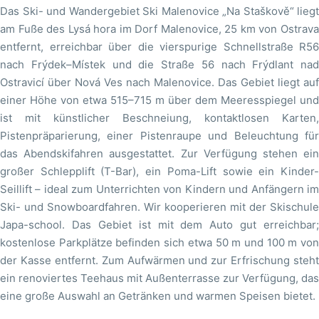
Das Ski- und Wandergebiet Ski Malenovice „Na Staškově“ liegt
am Fuße des Lysá hora im Dorf Malenovice, 25 km von Ostrava
entfernt, erreichbar über die vierspurige Schnellstraße R56
nach Frýdek–Místek und die Straße 56 nach Frýdlant nad
Ostravicí über Nová Ves nach Malenovice. Das Gebiet liegt auf
einer Höhe von etwa 515–715 m über dem Meeresspiegel und
ist mit künstlicher Beschneiung, kontaktlosen Karten,
Pistenpräparierung, einer Pistenraupe und Beleuchtung für
das Abendskifahren ausgestattet. Zur Verfügung stehen ein
großer Schlepplift (T-Bar), ein Poma-Lift sowie ein Kinder-
Seillift – ideal zum Unterrichten von Kindern und Anfängern im
Ski- und Snowboardfahren. Wir kooperieren mit der Skischule
Japa-school. Das Gebiet ist mit dem Auto gut erreichbar;
kostenlose Parkplätze befinden sich etwa 50 m und 100 m von
der Kasse entfernt. Zum Aufwärmen und zur Erfrischung steht
ein renoviertes Teehaus mit Außenterrasse zur Verfügung, das
eine große Auswahl an Getränken und warmen Speisen bietet.