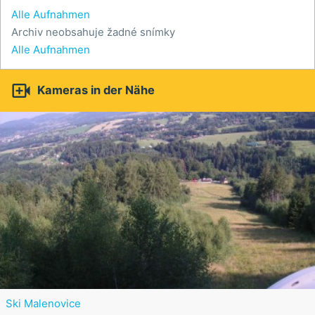
Alle Aufnahmen
Archiv neobsahuje žadné snímky
Alle Aufnahmen

Kameras in der Nähe
Ski Malenovice