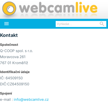


Kontakt
Společnost
Q-COOP spol. s r.o.
Moravcova 261
767 01 Kroměříž
Identifikační údaje
IČ: 64509150
DIČ:CZ64509150
Spojení
e-mail :
info@webcamlive.cz