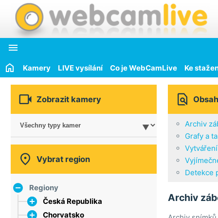

Kamery
LIVE vysílání
Co je WebCamLive
Ke stažen


Zobrazit kamery
Obsa
Archiv zá
Grafy a t
Vytvářen

Vybrat region
Vyjímečne
Detekce 
Regiony
Archiv záb
Česká Republika
Chorvatsko
hlavní město Praha
Archiv snímků 