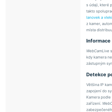
s údaji, které
Šluknovský výběžek
Holešov
Roštín
takto spolupra
Ústí nad Labem
Hostýnské hory
lanovek a vlek
Žatec
Hulín
Chvalčov
z kamer, autom
Javorníky
Rusava
místa distribuu
Kroměříž
Tesák
Velké Karlovice
Informace 
Luhačovice
Trnava u Zlína
Rožnov pod Radhoštěm
Troják
WebCamLive
s
Uherské Hradiště
kdy kamera nef
Uherský Brod
zástupným sym
Uherský Ostroh
Detekce p
Valašské Klobouky
Valašské Meziříčí
Většina IP kam
Veselí nad Moravou
zapojení do sy
Vsetín
Kamera podle t
zařízení.
WebC
Vsetínské beskydy
zabezpečeného 
Zlín