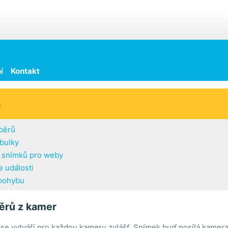
í
Kontakt
h
běrů
abulky
í snímků pro weby
 události
pohybu
ěrů z kamer
se vytváří pro každou kameru zvlášť. Snímek buď posílá kamera