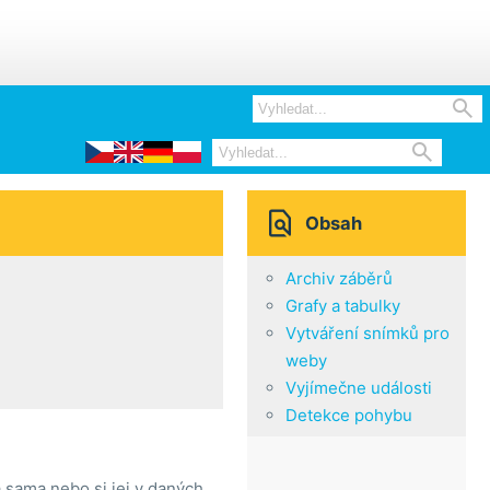



Obsah
Archiv záběrů
Grafy a tabulky
Vytváření snímků pro
weby
Vyjímečne události
Detekce pohybu
 sama nebo si jej v daných