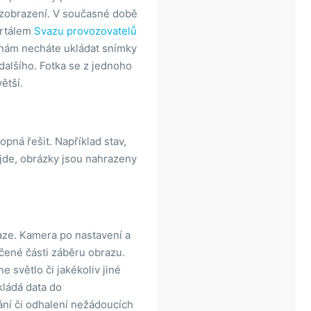
k zobrazení. V současné době
ortálem
Svazu provozovatelů
k nám necháte ukládat snímky
 dalšího. Fotka se z jednoho
ětší.
pná řešit. Například stav,
jde, obrázky jsou nahrazeny
ze. Kamera po nastavení a
čené části záběru obrazu.
 světlo či jakékoliv jiné
kládá data do
ání či odhalení nežádoucích