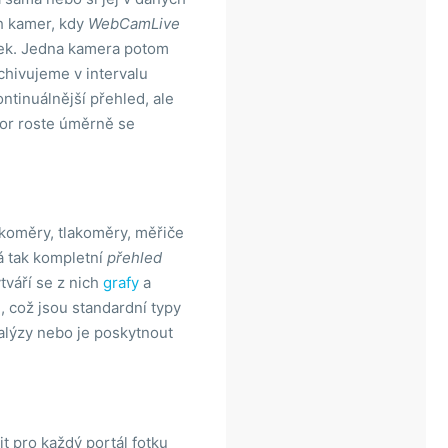
h kamer, kdy
WebCamLive
ímek. Jedna kamera potom
hivujeme v intervalu
ontinuálnější přehled, ale
tor roste úměrně se
hkoměry, tlakoměry, měřiče
á tak kompletní
přehled
tváří se z nich
grafy
a
 což jsou standardní typy
alýzy nebo je poskytnout
t pro každý portál fotku