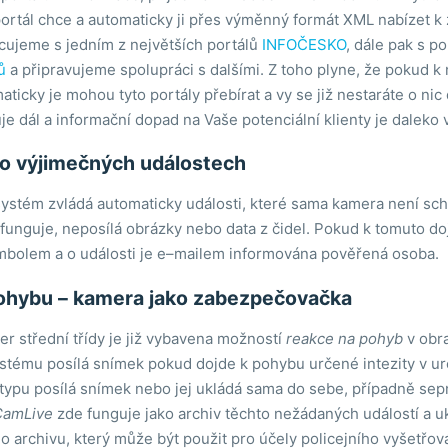
 portál chce a automaticky ji přes výměnný formát XML nabízet 
cujeme s jedním z největších portálů
INFOČESKO
, dále pak s p
ů
a připravujeme spolupráci s dalšími. Z toho plyne, že pokud 
aticky je mohou tyto portály přebírat a vy se již nestaráte o nic
je dál a informační dopad na Vaše potenciální klienty je daleko v
o výjimečných událostech
ystém zvládá automaticky události, které sama kamera není scho
unguje, neposílá obrázky nebo data z čidel. Pokud k tomuto do
bolem a o události je e–mailem informována pověřená osoba.
ohybu – kamera jako zabezpečovačka
er střední třídy je již vybavena možností
reakce na pohyb
v obra
stému posílá snímek pokud dojde k pohybu určené intezity v ur
ypu posílá snímek nebo jej ukládá sama do sebe, případně sepne
amLive
zde funguje jako archiv těchto nežádaných událostí a u
archivu, který může být použit pro účely policejního vyšetřov