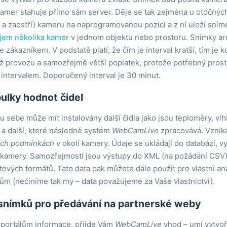
kamer stahuje přímo sám server. Děje se tak zejména u otočnýc
í a zaostří) kameru na naprogramovanou pozici a z ní uloží sn
jem několika kamer
v jednom objektu nebo prostoru. Snímky arc
zákazníkem. V podstatě platí, že čím je interval kratší, tím je k
ěž provozu a samozřejmě větší poplatek, protože potřebný pros
 intervalem. Doporučený interval je 30 minut.
bulky hodnot čidel
 sebe může mít instalovány další čidla jako jsou teploměry, vl
u a další, které následně systém
WebCamLive
zpracovává. Vznik
ích podmínkách
v okolí kamery. Údaje se ukládají do databází, vy
 kamery. Samozřejmostí jsou výstupy do XML (na požádání CSV),
vých formátů. Tato data pak můžete dále použít pro vlastní an
ům (nečiníme tak my – data považujeme za Vaše vlastnictví).
snímků pro předávání na partnerské weby
 portálům informace, přijde Vám
WebCamLive
vhod – umí vytvoři