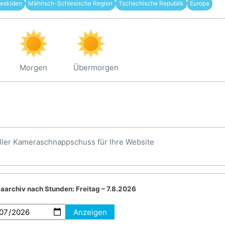
eskiden
Mährisch-Schlesische Region
Tschechische Republik
Europa
Morgen
Übermorgen
ller Kameraschnappschuss für Ihre Website
aarchiv nach Stunden:
Freitag – 7.8.2026
Anzeigen