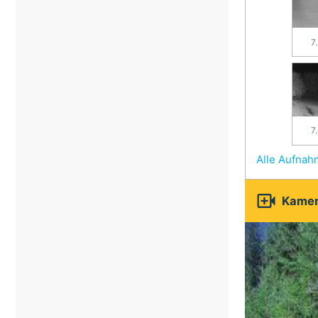
7
7
Alle Aufna

Kamer