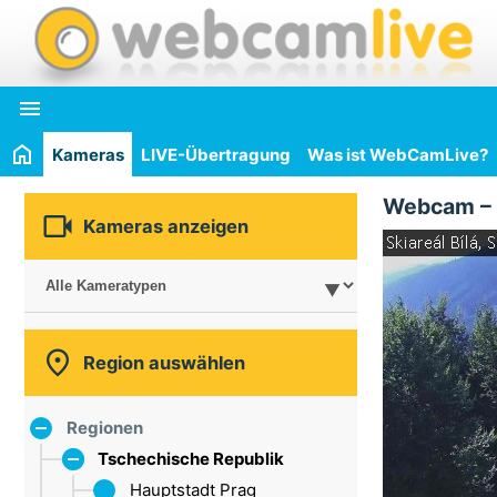

Kameras
LIVE-Übertragung
Was ist WebCamLive?
Webcam –

Kameras anzeigen

Region auswählen
Regionen
Tschechische Republik
Hauptstadt Prag