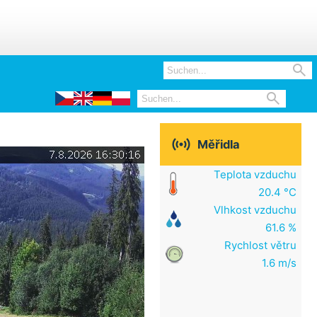



Měřidla
Teplota vzduchu
20.4 °C
Vlhkost vzduchu
61.6 %
Rychlost větru
1.6 m/s