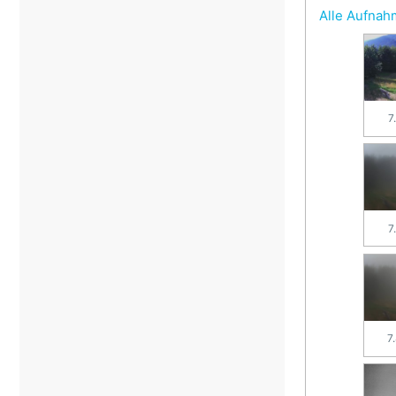
Alle Aufna
7
7
7