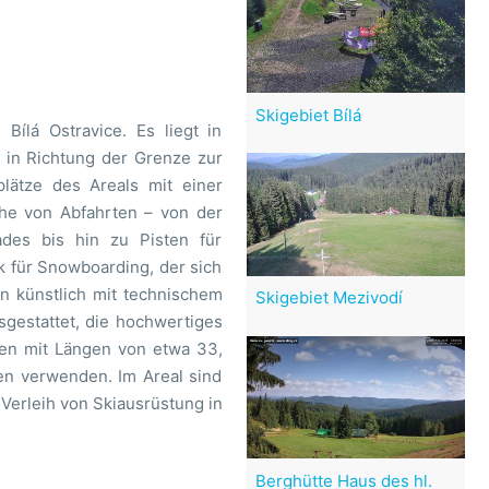
Skigebiet Bílá
Bílá Ostravice. Es liegt in
e in Richtung der Grenze zur
lätze des Areals mit einer
ihe von Abfahrten – von der
ades bis hin zu Pisten für
k für Snowboarding, der sich
en künstlich mit technischem
Skigebiet Mezivodí
sgestattet, die hochwertiges
pen mit Längen von etwa 33,
en verwenden. Im Areal sind
 Verleih von Skiausrüstung in
Berghütte Haus des hl.