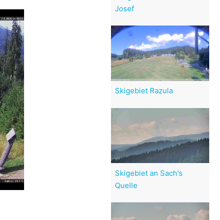
Josef
Skigebiet Razula
Skigebiet an Sach's
Quelle