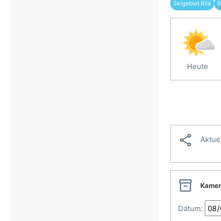
Skigebiet Bílá
B
Heute

Aktue

Kamer
Datum: