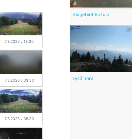
Skigebiet Razula
7.8.2026 v 13:30
Lysá hora
7.8.2026 v 09:30
7.8.2026 v 05:30