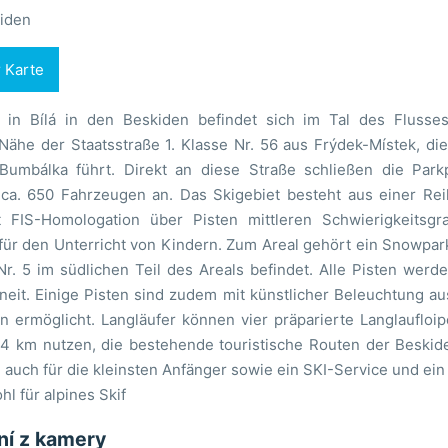
iden
r Karte
 in Bílá in den Beskiden befindet sich im Tal des Flusses 
 Nähe der Staatsstraße 1. Klasse Nr. 56 aus Frýdek-Místek, di
umbálka führt. Direkt an diese Straße schließen die Parkp
 ca. 650 Fahrzeugen an. Das Skigebiet besteht aus einer Re
 FIS-Homologation über Pisten mittleren Schwierigkeitsgr
für den Unterricht von Kindern. Zum Areal gehört ein Snowpar
Nr. 5 im südlichen Teil des Areals befindet. Alle Pisten werd
eit. Einige Pisten sind zudem mit künstlicher Beleuchtung au
n ermöglicht. Langläufer können vier präparierte Langlaufloi
24 km nutzen, die bestehende touristische Routen der Beskid
 auch für die kleinsten Anfänger sowie ein SKI-Service und ein
hl für alpines Skif
ání z kamery