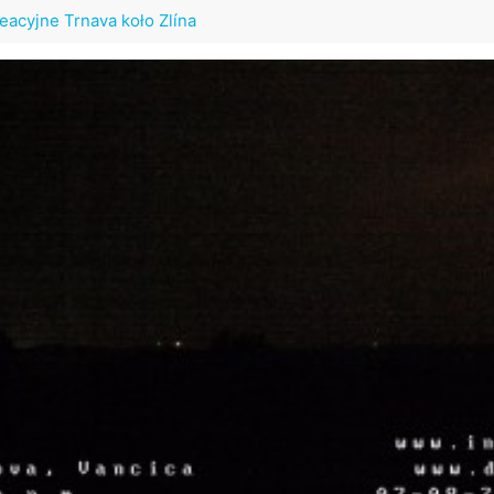
eacyjne Trnava koło Zlína