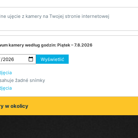
lne ujęcie z kamery na Twojej stronie internetowej
wum kamery według godzin:
Piątek – 7.8.2026
Wyświetlić
djęcia
sahuje žadné snímky
djęcia
y w okolicy