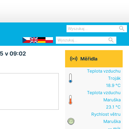


5 v 09:02

Měřidla
Teplota vzduchu
Troják
18.9 °C
Teplota vzduchu
Maruška
23.1 °C
Rychlost větru
Maruška
-- m/s