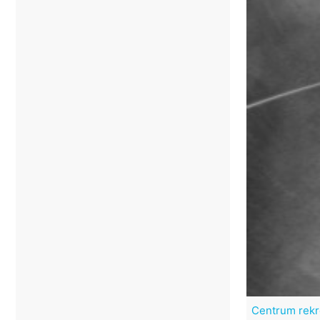
Podziel
Wysokie Tatry
Javorníky (Słowacja)
Velebit
Beskidy Kysuckie
Poprad
Mała Fatra
Żylina
Vratna Dolina
Centrum rekr