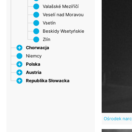
Valašské Meziříčí
Veselí nad Moravou
Vsetín
Beskidy Wsetyńskie
Zlín
Chorwacja
Niemcy
Dubrownik
Polska
Istria
Austria
Makarska Riwiera
Mazurska Pojezierze
Republika Słowacka
Wyspa Brač
Dolna Austria
Wyspa Čiovo
Górna Austria
Kraj bańskobystrzycki
Rax
Wyspa Cres
Styria
Kraj bratysławski
Szumawa
Niskie Tatry
Wyspa Hvar
Kraj koszycki
Alpy (ST)
Poľana
Bratysława
Wyspa Murter
Kraj preszowski
Mariazell
Ośrodek narci
Wyspa Pag
Kraj trenczyński
Ondawska Wyżyna
Niskie Taury
Półwysep Pelješac
Žyliński kraj
Spisz
Schladming