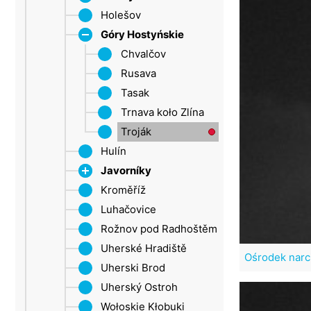
Šluknovský výběżek
Holešov
Roštín
Uście nad Łabą
Góry Hostyńskie
Żatec
Chvalčov
Rusava
Tasak
Trnava koło Zlína
Troják
Hulín
Javorníky
Kroměříž
Wielkie Karlowice
Luhačovice
Rožnov pod Radhoštěm
Uherské Hradiště
Ośrodek narci
Uherski Brod
Uherský Ostroh
Wołoskie Kłobuki