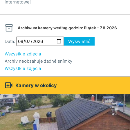
internetowej

Archiwum kamery według godzin:
Piątek – 7.8.2026
Data:
Wyświetlić
Wszystkie zdjęcia
Archiv neobsahuje žadné snímky
Wszystkie zdjęcia

Kamery w okolicy