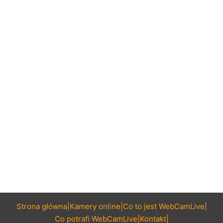
Strona główna
Kamery online
Co to jest WebCamLive
Co potrafi WebCamLive
Kontakt