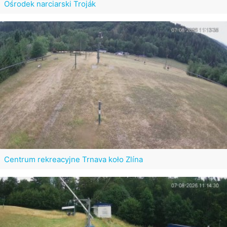
Ośrodek narciarski Troják
Centrum rekreacyjne Trnava koło Zlína