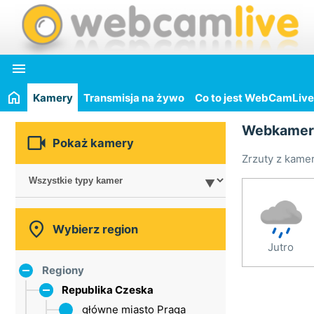

Kamery
Transmisja na żywo
Co to jest WebCamLive
Webkamer

Pokaż kamery
Zrzuty z kamer

Wybierz region
Jutro
Regiony
Republika Czeska
główne miasto Praga