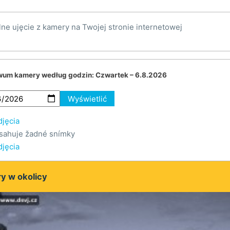
lne ujęcie z kamery na Twojej stronie internetowej
wum kamery według godzin:
Czwartek – 6.8.2026
Wyświetlić
djęcia
sahuje žadné snímky
djęcia
y w okolicy