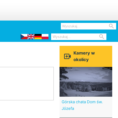


Kamery w

okolicy
Górska chata Dom św.
Józefa